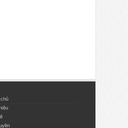
 chủ
hiệu
hệ
uyền