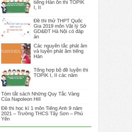
tiếng Hàn ôn thi TOPIK
I, II
Đề thi thử THPT Quốc
Gia 2019 môn Vật lý Sở
GD&ĐT Hà Nội có đáp
án
Các nguyên tắc phát âm
và luyện phát âm tiếng
Hàn
Tổng hợp bộ đề luyện thi
TOPIK I, II các năm
Tóm tắt sách Những Quy Tắc Vàng
Của Napoleon Hill
Đề thi học kì 1 môn Tiếng Anh 9 năm
2021 – Trường THCS Tây Sơn – Phú
Yên