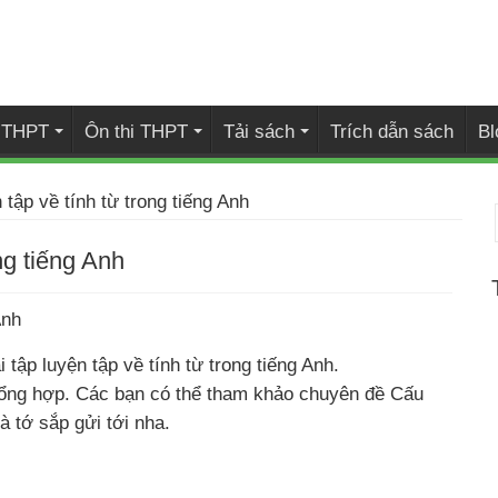
i THPT
Ôn thi THPT
Tải sách
Trích dẫn sách
Bl
 tập về tính từ trong tiếng Anh
ng tiếng Anh
Anh
ập luyện tập về tính từ trong tiếng Anh.
 tổng hợp. Các bạn có thể tham khảo chuyên đề Cấu
mà tớ sắp gửi tới nha.