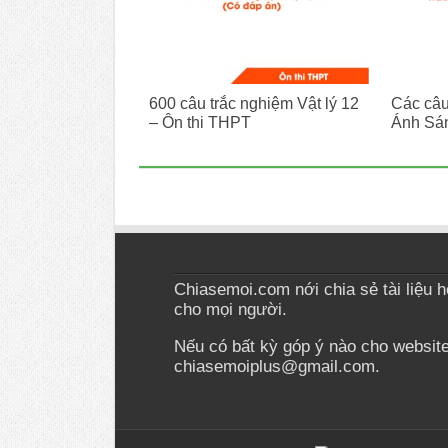
600 câu trắc nghiệm Vật lý 12
Các câu
– Ôn thi THPT
Ánh Sán
Chiasemoi.com nới chia sẻ tài liệu học
cho mọi người.
Nếu có bất kỳ góp ý nào cho website 
chiasemoiplus@gmail.com.