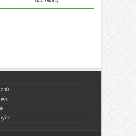
Bắc Giang
 chủ
hiệu
hệ
uyền