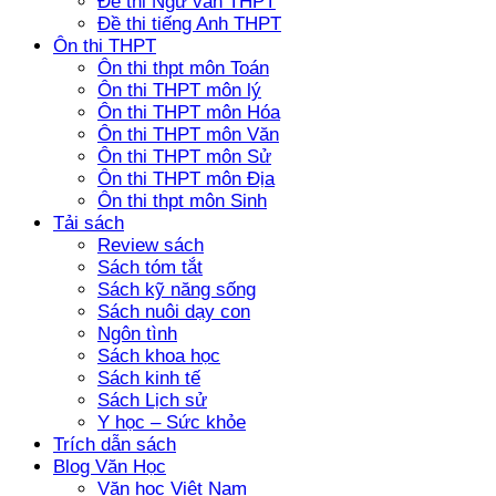
Đề thi Ngữ văn THPT
Đề thi tiếng Anh THPT
Ôn thi THPT
Ôn thi thpt môn Toán
Ôn thi THPT môn lý
Ôn thi THPT môn Hóa
Ôn thi THPT môn Văn
Ôn thi THPT môn Sử
Ôn thi THPT môn Địa
Ôn thi thpt môn Sinh
Tải sách
Review sách
Sách tóm tắt
Sách kỹ năng sống
Sách nuôi dạy con
Ngôn tình
Sách khoa học
Sách kinh tế
Sách Lịch sử
Y học – Sức khỏe
Trích dẫn sách
Blog Văn Học
Văn học Việt Nam