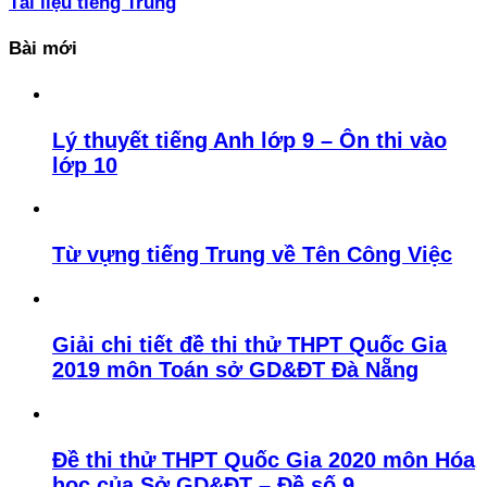
Tài liệu tiếng Trung
Bài mới
Lý thuyết tiếng Anh lớp 9 – Ôn thi vào
lớp 10
Từ vựng tiếng Trung về Tên Công Việc
Giải chi tiết đề thi thử THPT Quốc Gia
2019 môn Toán sở GD&ĐT Đà Nẵng
Đề thi thử THPT Quốc Gia 2020 môn Hóa
học của Sở GD&ĐT – Đề số 9