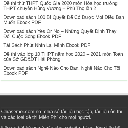
Đề thi thử THPT Quốc Gia 2020 môn Hóa học trường
THPT chuyên Hùng Vương – Phú Thọ lần 2
Download sách 100 Bí Quyết Để Có Được Mọi Điều Bạn
Muốn Ebook PDF
Download sách Yes Or No – Những Quyết Định Thay
Đổi Cuộc Sống Ebook PDF
Tải Sách Phút Nhìn Lại Mình Ebook PDF
Đề thi vào lớp 10 THPT năm học 2020 – 2021 môn Toán
của Sở GD&ĐT Hải Phòng
Download sách Nghề Nào Cho Bạn, Nghề Nào Cho Tôi
Ebook PDF
Chiasemoi.com nới chia sẻ tài liệu học tập, tài liệu ôn thi
và các loại đề thi Miễn Phí cho mọi người.
Nếu có bất kỳ góp ý nào cho website thì vui lòng liên hệ