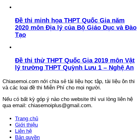
Đề thi minh họa THPT Quốc Gia năm
2020 môn Địa lý của Bộ Giáo Dục và Đào
Tạo
Đề thi thử THPT Quốc Gia 2019 môn Vật
lý trường THPT Quỳnh Lưu 1 – Nghệ An
Chiasemoi.com nới chia sẻ tài liệu học tập, tài liệu ôn thi
và các loại đề thi Miễn Phí cho mọi người.
Nếu có bất kỳ góp ý nào cho website thì vui lòng liên hệ
qua email: chiasemoiplus@gmail.com.
Trang chủ
Giới thiệu
Liên hệ
Bản quyền