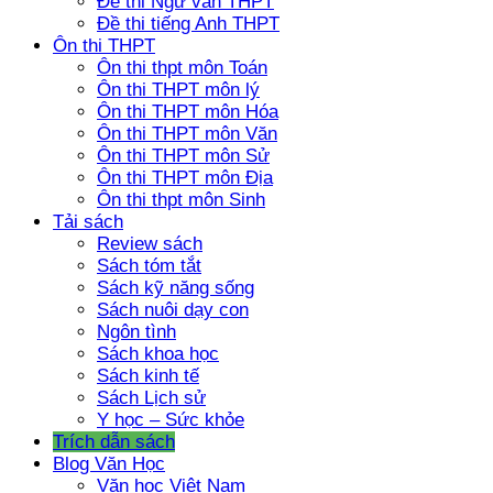
Đề thi Ngữ văn THPT
Đề thi tiếng Anh THPT
Ôn thi THPT
Ôn thi thpt môn Toán
Ôn thi THPT môn lý
Ôn thi THPT môn Hóa
Ôn thi THPT môn Văn
Ôn thi THPT môn Sử
Ôn thi THPT môn Địa
Ôn thi thpt môn Sinh
Tải sách
Review sách
Sách tóm tắt
Sách kỹ năng sống
Sách nuôi dạy con
Ngôn tình
Sách khoa học
Sách kinh tế
Sách Lịch sử
Y học – Sức khỏe
Trích dẫn sách
Blog Văn Học
Văn học Việt Nam