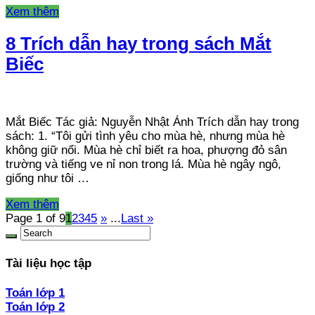
Xem thêm
8 Trích dẫn hay trong sách Mắt
Biếc
Mắt Biếc Tác giả: Nguyễn Nhật Ánh Trích dẫn hay trong
sách: 1. “Tôi gửi tình yêu cho mùa hè, nhưng mùa hè
không giữ nổi. Mùa hè chỉ biết ra hoa, phượng đỏ sân
trường và tiếng ve nỉ non trong lá. Mùa hè ngây ngô,
giống như tôi …
Xem thêm
Page 1 of 9
1
2
3
4
5
»
...
Last »
Tài liệu học tập
Toán lớp 1
Toán lớp 2