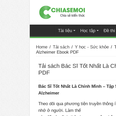
Tài liệu
Học tập
Đề th
Home
/
Tải sách
/
Y học - Sức khỏe
/
Alzheimer Ebook PDF
Tải sách Bác Sĩ Tốt Nhất Là C
PDF
Bác Sĩ Tốt Nhất Là Chính Mình – Tập 
Alzheimer
Theo dõi qua phương tiện truyền thông í
nhớ ở người. Làm thế