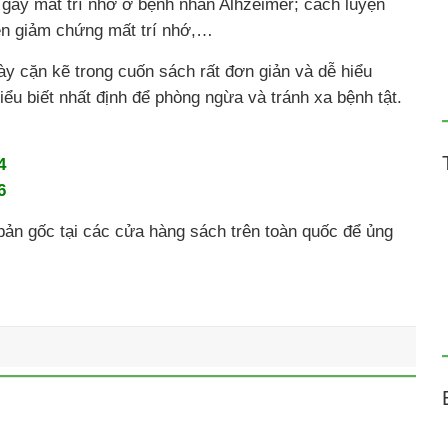
gây mất trí nhớ ở bệnh nhân Alhzeimer; cách luyện
yên giảm chứng mất trí nhớ,…
ày cặn kẽ trong cuốn sách rất đơn giản và dễ hiểu
ểu biết nhất định để phòng ngừa và tránh xa bệnh tật.
4
6
bản gốc tại các cửa hàng sách trên toàn quốc để ủng