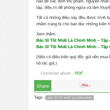
nào để xác định thủ phạm, nguyên nhân 
tập, điều trị để phòng ngừa và làm thu
Tất cả những điều này đều được trình b
nhằm trang bị cho bạn đọc những kiến hi
Xem thêm:
Bác Sĩ Tốt Nhất Là Chính Mình – Tập 
Bác Sĩ Tốt Nhất Là Chính Mình – Tập 
(Nếu có điều kiện quý độc giả nên mua 
hộ tác giả.)
Download ebook :
PDF
Share
Tags
BÁC SĨ TỐT NHẤT LÀ CHÍNH MÌNH