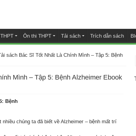
i THPT
Ôn thi THPT
Tải sách
Trích dẫn sách
Bl
Tải sách Bác Sĩ Tốt Nhất Là Chính Mình – Tập 5: Bệnh
hính Mình – Tập 5: Bệnh Alzheimer Ebook
5: Bệnh
t nhiều chúng ta đã biết về Alzheimer – bệnh mất trí