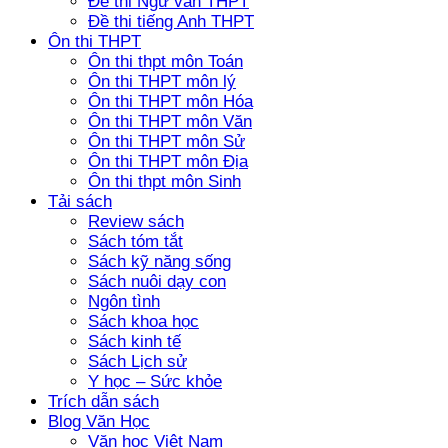
Đề thi Ngữ văn THPT
Đề thi tiếng Anh THPT
Ôn thi THPT
Ôn thi thpt môn Toán
Ôn thi THPT môn lý
Ôn thi THPT môn Hóa
Ôn thi THPT môn Văn
Ôn thi THPT môn Sử
Ôn thi THPT môn Địa
Ôn thi thpt môn Sinh
Tải sách
Review sách
Sách tóm tắt
Sách kỹ năng sống
Sách nuôi dạy con
Ngôn tình
Sách khoa học
Sách kinh tế
Sách Lịch sử
Y học – Sức khỏe
Trích dẫn sách
Blog Văn Học
Văn học Việt Nam