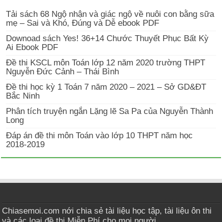
Tải sách 68 Ngộ nhận và giác ngộ về nuôi con bằng sữa
mẹ – Sai và Khó, Đúng và Dễ ebook PDF
Downoad sách Yes! 36+14 Chước Thuyết Phục Bất Kỳ
Ai Ebook PDF
Đề thi KSCL môn Toán lớp 12 năm 2020 trường THPT
Nguyễn Đức Cảnh – Thái Bình
Đề thi học kỳ 1 Toán 7 năm 2020 – 2021 – Sở GD&ĐT
Bắc Ninh
Phân tích truyện ngắn Lặng lẽ Sa Pa của Nguyễn Thành
Long
Đáp án đề thi môn Toán vào lớp 10 THPT năm học
2018-2019
Chiasemoi.com nới chia sẻ tài liệu học tập, tài liệu ôn thi
và các loại đề thi Miễn Phí cho mọi người.