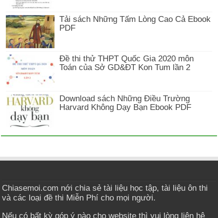
Tải sách Những Tấm Lòng Cao Cả Ebook
PDF
Đề thi thử THPT Quốc Gia 2020 môn
Toán của Sở GD&ĐT Kon Tum lần 2
Download sách Những Điều Trường
Harvard Không Dạy Bạn Ebook PDF
Chiasemoi.com nới chia sẻ tài liệu học tập, tài liệu ôn thi
và các loại đề thi Miễn Phí cho mọi người.
Nếu có bất kỳ góp ý nào cho website thì vui lòng liên hệ