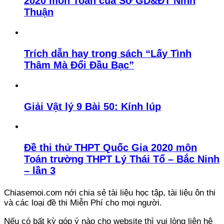
2020 môn Toán của Sở GD&ĐT Ninh
Thuận
Trích dẫn hay trong sách “Lấy Tình
Thâm Mà Đổi Đầu Bạc”
Giải Vật lý 9 Bài 50: Kính lúp
Đề thi thử THPT Quốc Gia 2020 môn
Toán trường THPT Lý Thái Tổ – Bắc Ninh
– lần 3
Chiasemoi.com nới chia sẻ tài liệu học tập, tài liệu ôn thi
và các loại đề thi Miễn Phí cho mọi người.
Nếu có bất kỳ góp ý nào cho website thì vui lòng liên hệ