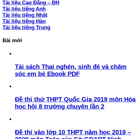
Tài liệu Cao Đẳng – ĐH
Tài liệu tiếng Anh
Tài liệu tiếng Nhật
Tài liệu tiếng Hàn
Tài liệu tiếng Trung
Bài mới
Tải sách Thai nghén, sinh đẻ và chăm
sóc em bé Ebook PDF
Đề thi thử THPT Quốc Gia 2019 môn Hóa
học hội 8 trường chuyên lần 2
Đề thi vào lớp 10 THPT năm học 2019 –