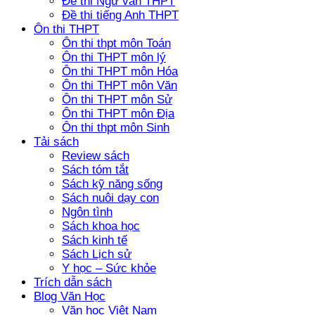
Đề thi Ngữ văn THPT
Đề thi tiếng Anh THPT
Ôn thi THPT
Ôn thi thpt môn Toán
Ôn thi THPT môn lý
Ôn thi THPT môn Hóa
Ôn thi THPT môn Văn
Ôn thi THPT môn Sử
Ôn thi THPT môn Địa
Ôn thi thpt môn Sinh
Tải sách
Review sách
Sách tóm tắt
Sách kỹ năng sống
Sách nuôi dạy con
Ngôn tình
Sách khoa học
Sách kinh tế
Sách Lịch sử
Y học – Sức khỏe
Trích dẫn sách
Blog Văn Học
Văn học Việt Nam