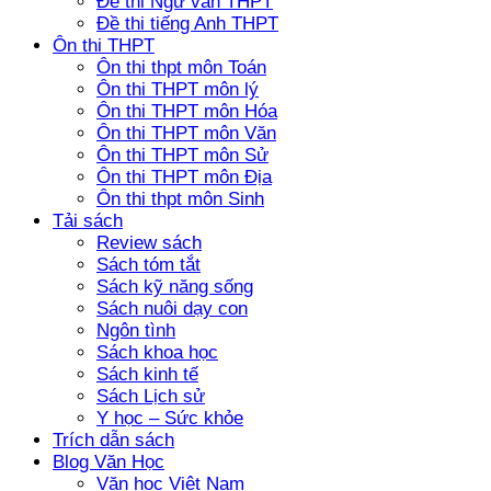
Đề thi Ngữ văn THPT
Đề thi tiếng Anh THPT
Ôn thi THPT
Ôn thi thpt môn Toán
Ôn thi THPT môn lý
Ôn thi THPT môn Hóa
Ôn thi THPT môn Văn
Ôn thi THPT môn Sử
Ôn thi THPT môn Địa
Ôn thi thpt môn Sinh
Tải sách
Review sách
Sách tóm tắt
Sách kỹ năng sống
Sách nuôi dạy con
Ngôn tình
Sách khoa học
Sách kinh tế
Sách Lịch sử
Y học – Sức khỏe
Trích dẫn sách
Blog Văn Học
Văn học Việt Nam