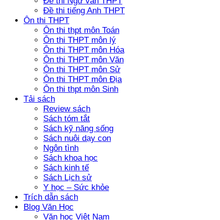
Đề thi Ngữ văn THPT
Đề thi tiếng Anh THPT
Ôn thi THPT
Ôn thi thpt môn Toán
Ôn thi THPT môn lý
Ôn thi THPT môn Hóa
Ôn thi THPT môn Văn
Ôn thi THPT môn Sử
Ôn thi THPT môn Địa
Ôn thi thpt môn Sinh
Tải sách
Review sách
Sách tóm tắt
Sách kỹ năng sống
Sách nuôi dạy con
Ngôn tình
Sách khoa học
Sách kinh tế
Sách Lịch sử
Y học – Sức khỏe
Trích dẫn sách
Blog Văn Học
Văn học Việt Nam