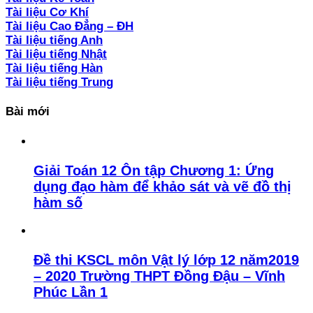
Tài liệu Cơ Khí
Tài liệu Cao Đẳng – ĐH
Tài liệu tiếng Anh
Tài liệu tiếng Nhật
Tài liệu tiếng Hàn
Tài liệu tiếng Trung
Bài mới
Giải Toán 12 Ôn tập Chương 1: Ứng
dụng đạo hàm để khảo sát và vẽ đồ thị
hàm số
Đề thi KSCL môn Vật lý lớp 12 năm2019
– 2020 Trường THPT Đồng Đậu – Vĩnh
Phúc Lần 1