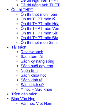
Đề thi Ngữ văn THPT
Đề thi tiếng Anh THPT
Ôn thi THPT
Ôn thi thpt môn Toán
Ôn thi THPT môn lý
Ôn thi THPT môn Hóa
Ôn thi THPT môn Văn
Ôn thi THPT môn Sử
Ôn thi THPT môn Địa
Ôn thi thpt môn Sinh
Tải sách
Review sách
Sách tóm tắt
Sách kỹ năng sống
Sách nuôi dạy con
Ngôn tình
Sách khoa học
Sách kinh tế
Sách Lịch sử
Y học – Sức khỏe
Trích dẫn sách
Blog Văn Học
Văn học Việt Nam