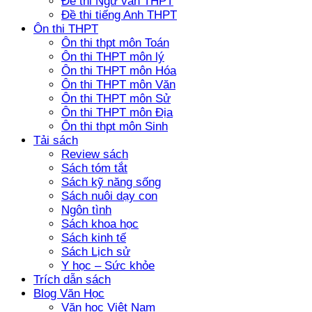
Đề thi Ngữ văn THPT
Đề thi tiếng Anh THPT
Ôn thi THPT
Ôn thi thpt môn Toán
Ôn thi THPT môn lý
Ôn thi THPT môn Hóa
Ôn thi THPT môn Văn
Ôn thi THPT môn Sử
Ôn thi THPT môn Địa
Ôn thi thpt môn Sinh
Tải sách
Review sách
Sách tóm tắt
Sách kỹ năng sống
Sách nuôi dạy con
Ngôn tình
Sách khoa học
Sách kinh tế
Sách Lịch sử
Y học – Sức khỏe
Trích dẫn sách
Blog Văn Học
Văn học Việt Nam