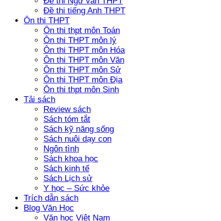
Đề thi Ngữ văn THPT
Đề thi tiếng Anh THPT
Ôn thi THPT
Ôn thi thpt môn Toán
Ôn thi THPT môn lý
Ôn thi THPT môn Hóa
Ôn thi THPT môn Văn
Ôn thi THPT môn Sử
Ôn thi THPT môn Địa
Ôn thi thpt môn Sinh
Tải sách
Review sách
Sách tóm tắt
Sách kỹ năng sống
Sách nuôi dạy con
Ngôn tình
Sách khoa học
Sách kinh tế
Sách Lịch sử
Y học – Sức khỏe
Trích dẫn sách
Blog Văn Học
Văn học Việt Nam