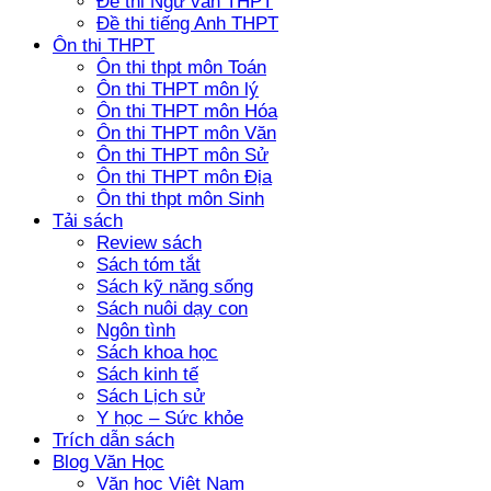
Đề thi Ngữ văn THPT
Đề thi tiếng Anh THPT
Ôn thi THPT
Ôn thi thpt môn Toán
Ôn thi THPT môn lý
Ôn thi THPT môn Hóa
Ôn thi THPT môn Văn
Ôn thi THPT môn Sử
Ôn thi THPT môn Địa
Ôn thi thpt môn Sinh
Tải sách
Review sách
Sách tóm tắt
Sách kỹ năng sống
Sách nuôi dạy con
Ngôn tình
Sách khoa học
Sách kinh tế
Sách Lịch sử
Y học – Sức khỏe
Trích dẫn sách
Blog Văn Học
Văn học Việt Nam