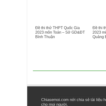
Đề thi thử THPT Quốc Gia
Đề thi 
2023 môn Toán – Sở GD&ĐT
2023 m
Bình Thuận
Quảng 
Chiasemoi.com nới chia sẻ tài liệu học
cho mọi người.