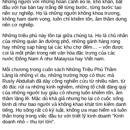
Những người với những hoàn cảnh éo le, khó khăn, bắt
đầu với hai bàn tay trắng để từng bước, từng bước tạo
nên sự nghiệp. Họ là những người không khoa trương,
không ham danh vọng, luôn chỉ khiêm tốn, âm thầm dựng
nên cơ nghiệp.
Những triệu phú này tồn tại giữa chúng ta. Họ là chủ nhân
của những quán ăn đường phố, những gánh hàng rong
hay những sạp hàng tại các khu chợ đêm… – vốn được
coi là một phần trong nét văn hóa đặc trưng của các
nước Đông Nam Á như Malaysia hay Việt nam.
Mỗi chương trong cuốn sách Những Triệu Phú Thầm
Lặng là những ví dụ, những trường hợp có thực mà
Rusly Abdullah đã dày công nghiên cứu từ nhiều năm, từ
đó đúc rút ra những kinh nghiệm, những tố chất đáng quý
của những người tuy giàu có nhưng luôn khiêm tốn, âm
thầm lặng lẽ. Mặc dù khá giả nhưng họ lại có cuộc sống
bình dị như bao người và không khao khát tìm kiếm danh
tiếng. Họ sống rất có kỷ luật, không ưa mạo hiểm và luôn
thận trọng trong việc đầu tư với triết lỹ kinh doanh “Kinh
doanh nhỏ – thu lợi lớn”.