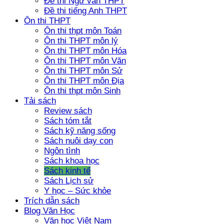
Đề thi Ngữ văn THPT
Đề thi tiếng Anh THPT
Ôn thi THPT
Ôn thi thpt môn Toán
Ôn thi THPT môn lý
Ôn thi THPT môn Hóa
Ôn thi THPT môn Văn
Ôn thi THPT môn Sử
Ôn thi THPT môn Địa
Ôn thi thpt môn Sinh
Tải sách
Review sách
Sách tóm tắt
Sách kỹ năng sống
Sách nuôi dạy con
Ngôn tình
Sách khoa học
Sách kinh tế
Sách Lịch sử
Y học – Sức khỏe
Trích dẫn sách
Blog Văn Học
Văn học Việt Nam