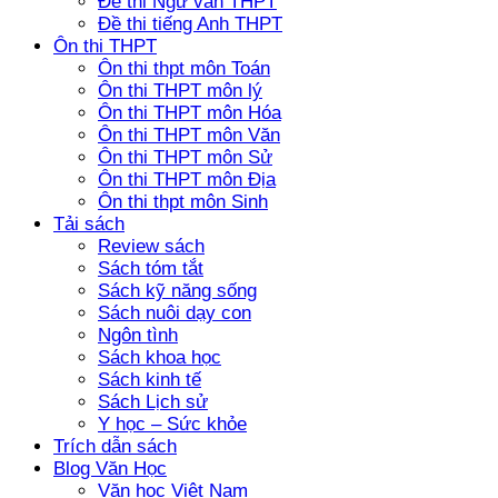
Đề thi Ngữ văn THPT
Đề thi tiếng Anh THPT
Ôn thi THPT
Ôn thi thpt môn Toán
Ôn thi THPT môn lý
Ôn thi THPT môn Hóa
Ôn thi THPT môn Văn
Ôn thi THPT môn Sử
Ôn thi THPT môn Địa
Ôn thi thpt môn Sinh
Tải sách
Review sách
Sách tóm tắt
Sách kỹ năng sống
Sách nuôi dạy con
Ngôn tình
Sách khoa học
Sách kinh tế
Sách Lịch sử
Y học – Sức khỏe
Trích dẫn sách
Blog Văn Học
Văn học Việt Nam