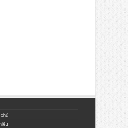
 chủ
hiệu