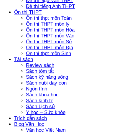
Đề thi Ngữ văn THPT
Đề thi tiếng Anh THPT
Ôn thi THPT
Ôn thi thpt môn Toán
Ôn thi THPT môn lý
Ôn thi THPT môn Hóa
Ôn thi THPT môn Văn
Ôn thi THPT môn Sử
Ôn thi THPT môn Địa
Ôn thi thpt môn Sinh
Tải sách
Review sách
Sách tóm tắt
Sách kỹ năng sống
Sách nuôi dạy con
Ngôn tình
Sách khoa học
Sách kinh tế
Sách Lịch sử
Y học – Sức khỏe
Trích dẫn sách
Blog Văn Học
Văn học Việt Nam