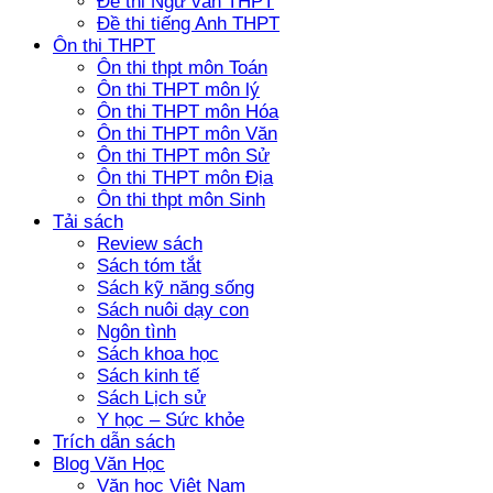
Đề thi Ngữ văn THPT
Đề thi tiếng Anh THPT
Ôn thi THPT
Ôn thi thpt môn Toán
Ôn thi THPT môn lý
Ôn thi THPT môn Hóa
Ôn thi THPT môn Văn
Ôn thi THPT môn Sử
Ôn thi THPT môn Địa
Ôn thi thpt môn Sinh
Tải sách
Review sách
Sách tóm tắt
Sách kỹ năng sống
Sách nuôi dạy con
Ngôn tình
Sách khoa học
Sách kinh tế
Sách Lịch sử
Y học – Sức khỏe
Trích dẫn sách
Blog Văn Học
Văn học Việt Nam