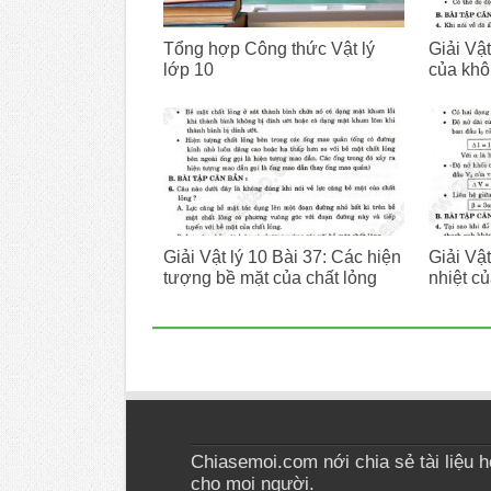
Tổng hợp Công thức Vật lý
Giải Vật
lớp 10
của khô
Giải Vật lý 10 Bài 37: Các hiện
Giải Vật
tượng bề mặt của chất lỏng
nhiệt củ
Chiasemoi.com nới chia sẻ tài liệu học
cho mọi người.