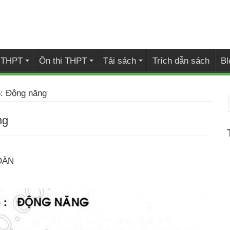
i THPT
Ôn thi THPT
Tải sách
Trích dẫn sách
Bl
5: Động năng
ng
OÀN