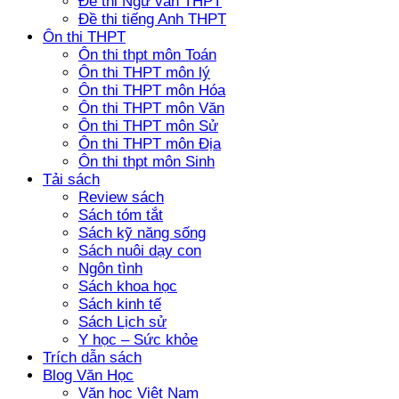
Đề thi Ngữ văn THPT
Đề thi tiếng Anh THPT
Ôn thi THPT
Ôn thi thpt môn Toán
Ôn thi THPT môn lý
Ôn thi THPT môn Hóa
Ôn thi THPT môn Văn
Ôn thi THPT môn Sử
Ôn thi THPT môn Địa
Ôn thi thpt môn Sinh
Tải sách
Review sách
Sách tóm tắt
Sách kỹ năng sống
Sách nuôi dạy con
Ngôn tình
Sách khoa học
Sách kinh tế
Sách Lịch sử
Y học – Sức khỏe
Trích dẫn sách
Blog Văn Học
Văn học Việt Nam