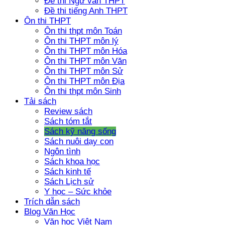
Đề thi Ngữ văn THPT
Đề thi tiếng Anh THPT
Ôn thi THPT
Ôn thi thpt môn Toán
Ôn thi THPT môn lý
Ôn thi THPT môn Hóa
Ôn thi THPT môn Văn
Ôn thi THPT môn Sử
Ôn thi THPT môn Địa
Ôn thi thpt môn Sinh
Tải sách
Review sách
Sách tóm tắt
Sách kỹ năng sống
Sách nuôi dạy con
Ngôn tình
Sách khoa học
Sách kinh tế
Sách Lịch sử
Y học – Sức khỏe
Trích dẫn sách
Blog Văn Học
Văn học Việt Nam