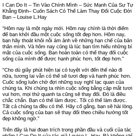
I Can Do It – Tin Vào Chính Mình – Sức Mạnh Của Sự Tự
Khẳng Định– Cuốn Sách Có Thể Làm Thay Đổi Cuộc Đời
Bạn – Louise L.Hay
“Hôm nay là một ngày mới. Hôm nay chính là thời điểm
để bạn khởi đầu một cuộc sống tốt đẹp hơn. Hôm nay,
bạn hãy thoát khỏi nỗi ám ảnh về những hạn chế của bản
thân mình. Và hôm nay cũng là lúc bạn tìm hiểu những bí
mật của cuộc sống. Bạn hoàn toàn có thể thay đổi cuộc
sống của mình để được hạnh phúc hơn, tốt đẹp hơn.”
“Cho dù giây phút hiện tại có tuyệt với đến thế nào đi
nữa, tương lai vẫn có thể sẽ tươi đẹp và hạnh phúc hơn.
Cuốc sống luôn chờ đợi những suy nghĩ lạc quan của
chúng ta. Khi chúng ta nhìn cuộc sống bằng cặp mắt tươi
vui hơn, mọi thứ quanh ta cũng sẽ thay đổi. Đó là điều
chắc chắn. Bạn có thể làm được. Tôi có thể làm được.
Tất cả chúng ta đều có thể. Hãy cố gắng, bạn sẽ hài lòng.
Cả cuộc sống của bạn sẽ thay đổi theo chiều hướng tốt
đẹp không ngờ.”
Trên đây là hai đoạn trích trong phần đầu và cuối của tác
phẩm I Can Do It của tác giả Louise L. Hay. Bà không chỉ