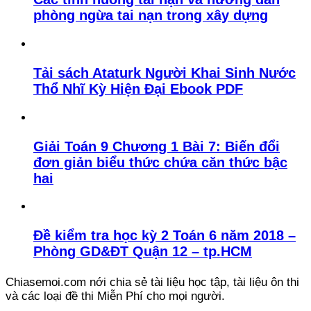
phòng ngừa tai nạn trong xây dựng
Tải sách Ataturk Người Khai Sinh Nước
Thổ Nhĩ Kỳ Hiện Đại Ebook PDF
Giải Toán 9 Chương 1 Bài 7: Biến đổi
đơn giản biểu thức chứa căn thức bậc
hai
Đề kiểm tra học kỳ 2 Toán 6 năm 2018 –
Phòng GD&ĐT Quận 12 – tp.HCM
Chiasemoi.com nới chia sẻ tài liệu học tập, tài liệu ôn thi
và các loại đề thi Miễn Phí cho mọi người.