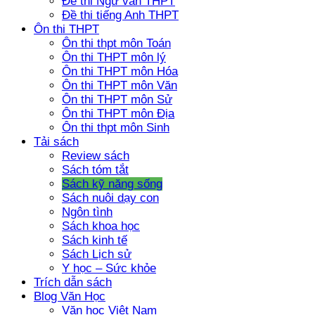
Đề thi Ngữ văn THPT
Đề thi tiếng Anh THPT
Ôn thi THPT
Ôn thi thpt môn Toán
Ôn thi THPT môn lý
Ôn thi THPT môn Hóa
Ôn thi THPT môn Văn
Ôn thi THPT môn Sử
Ôn thi THPT môn Địa
Ôn thi thpt môn Sinh
Tải sách
Review sách
Sách tóm tắt
Sách kỹ năng sống
Sách nuôi dạy con
Ngôn tình
Sách khoa học
Sách kinh tế
Sách Lịch sử
Y học – Sức khỏe
Trích dẫn sách
Blog Văn Học
Văn học Việt Nam