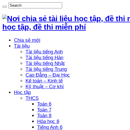
học tập, đề thi miễn phí
Chia sẻ mới
Tài liệu
Tài liệu tiếng Anh
Tài liệu tiếng Hàn
Tài liệu tiếng Nhật
Tài liệu tiếng Trung
Cao Đẳng – Đại Học
Kế toán – Kinh tế
Kỹ thuật – Cơ khí
Học tập
THCS
Toán 6
Toán 7
Toán 8
Hóa học 8
Tiếng Anh 6