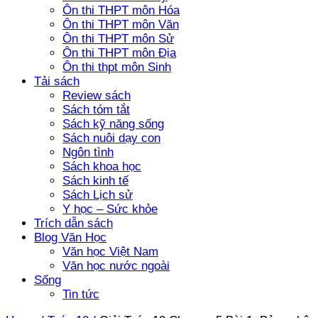
Ôn thi THPT môn Hóa
Ôn thi THPT môn Văn
Ôn thi THPT môn Sử
Ôn thi THPT môn Địa
Ôn thi thpt môn Sinh
Tải sách
Review sách
Sách tóm tắt
Sách kỹ năng sống
Sách nuôi dạy con
Ngôn tình
Sách khoa học
Sách kinh tế
Sách Lịch sử
Y học – Sức khỏe
Trích dẫn sách
Blog Văn Học
Văn học Việt Nam
Văn học nước ngoài
Sống
Tin tức