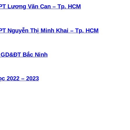
THPT Lương Văn Can – Tp. HCM
HPT Nguyễn Thị Minh Khai – Tp. HCM
Sợ GD&ĐT Bắc Ninh
ọc 2022 – 2023