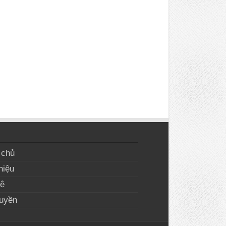
 chủ
hiệu
hệ
uyền