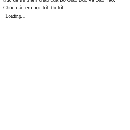
trúc đề thi tham khảo của Bộ Giáo Dục và Đào Tạo.
Chúc các em học tốt, thi tốt.