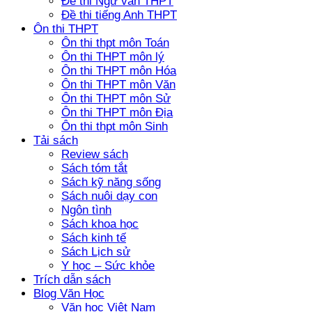
Đề thi Ngữ văn THPT
Đề thi tiếng Anh THPT
Ôn thi THPT
Ôn thi thpt môn Toán
Ôn thi THPT môn lý
Ôn thi THPT môn Hóa
Ôn thi THPT môn Văn
Ôn thi THPT môn Sử
Ôn thi THPT môn Địa
Ôn thi thpt môn Sinh
Tải sách
Review sách
Sách tóm tắt
Sách kỹ năng sống
Sách nuôi dạy con
Ngôn tình
Sách khoa học
Sách kinh tế
Sách Lịch sử
Y học – Sức khỏe
Trích dẫn sách
Blog Văn Học
Văn học Việt Nam