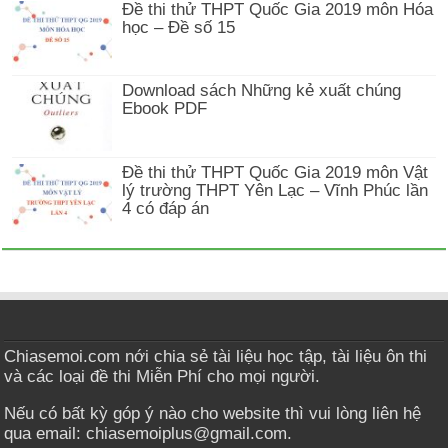
Đề thi thử THPT Quốc Gia 2019 môn Hóa
học – Đề số 15
Download sách Những kẻ xuất chúng
Ebook PDF
Đề thi thử THPT Quốc Gia 2019 môn Vật
lý trường THPT Yên Lạc – Vĩnh Phúc lần
4 có đáp án
Chiasemoi.com nới chia sẻ tài liệu học tập, tài liệu ôn thi
và các loại đề thi Miễn Phí cho mọi người.
Nếu có bất kỳ góp ý nào cho website thì vui lòng liên hệ
qua email: chiasemoiplus@gmail.com.