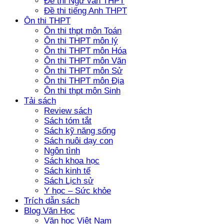
Đề thi Ngữ văn THPT
Đề thi tiếng Anh THPT
Ôn thi THPT
Ôn thi thpt môn Toán
Ôn thi THPT môn lý
Ôn thi THPT môn Hóa
Ôn thi THPT môn Văn
Ôn thi THPT môn Sử
Ôn thi THPT môn Địa
Ôn thi thpt môn Sinh
Tải sách
Review sách
Sách tóm tắt
Sách kỹ năng sống
Sách nuôi dạy con
Ngôn tình
Sách khoa học
Sách kinh tế
Sách Lịch sử
Y học – Sức khỏe
Trích dẫn sách
Blog Văn Học
Văn học Việt Nam