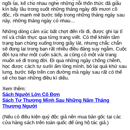
ngồi lại, kể cho nhau nghe những nỗi thổn thức đã giấu
kín bấy lâu trong suốt những tháng ngày đôi mươi cô
độc, rồi mạnh mẽ bước tiếp trong những tháng ngày sau
này, những tháng ngày có nhau…
Những dòng cảm xúc bất chợt đến rồi đi, được ghi lại tỉ
mỉ và chân thực qua từng trang viết. Có thể khiến tâm
trạng bạn chùng xuống trong giây lát, nhưng chắc chắn
sẽ đọng lại trong bạn rất nhiều điều đáng suy ngẫm. Cuộc
đời tựa như một cuốn sách, ai cũng có một vài trang
muốn xé đi trong đời. Đi qua những ngày chông chênh,
học được cách tự sưởi ấm lòng mình, bỏ lại quá khứ sau
lưng, bước tiếp trên con đường mà ngày sau rất có thể
sẽ cho bạn những điều kì diệu.
Xem thêm:
Sách Người Lớn Cô Đơn
Sách Tự Thương Mình Sau Những Năm Tháng
Thương Người
(Nếu có điều kiện quý độc giả nên mua bản gốc tại các
cửa hàng sách trên toàn quốc để ủng hộ tác giả.)