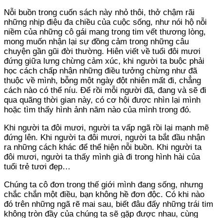
Nỗi buồn trong cuốn sách này nhỏ thôi, thở chậm rãi
những nhịp điệu đa chiều của cuộc sống, như nói hộ nỗi
niềm của những cô gái mang trong tim vết thương lòng,
mong muốn nhận lại sự đồng cảm trong những câu
chuyện gần gũi đời thường. Hiên viết về tuổi đôi mươi
đứng giữa lưng chừng cảm xúc, khi người ta buộc phải
học cách chấp nhận những điều tưởng chừng như đã
thuộc về mình, bỗng một ngày đột nhiên mất đi, chẳng
cách nào có thể níu. Để rồi mỗi người đã, đang và sẽ đi
qua quãng thời gian này, có cơ hội được nhìn lại mình
hoặc tìm thấy hình ảnh năm nào của mình trong đó.
Khi người ta đôi mươi, người ta vấp ngã rồi lại mạnh mẽ
đứng lên. Khi người ta đôi mươi, người ta bắt đầu nhận
ra những cách khác để thể hiện nỗi buồn. Khi người ta
đôi mươi, người ta thấy mình già đi trong hình hài của
tuổi trẻ tươi đẹp…
Chúng ta cô đơn trong thế giới mình đang sống, nhưng
chắc chắn một điều, bạn không hề đơn độc. Có khi nào
đó trên những ngã rẽ mai sau, biết đâu đấy những trái tim
không tròn đầy của chúng ta sẽ gặp được nhau, cùng