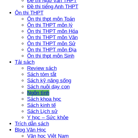
Đề thi Ngữ văn THPT
Đề thi tiếng Anh THPT
Ôn thi THPT
Ôn thi thpt môn Toán
Ôn thi THPT môn lý
Ôn thi THPT môn Hóa
Ôn thi THPT môn Văn
Ôn thi THPT môn Sử
Ôn thi THPT môn Địa
Ôn thi thpt môn Sinh
Tải sách
Review sách
Sách tóm tắt
Sách kỹ năng sống
Sách nuôi dạy con
Ngôn tình
Sách khoa học
Sách kinh tế
Sách Lịch sử
Y học – Sức khỏe
Trích dẫn sách
Blog Văn Học
Văn học Việt Nam