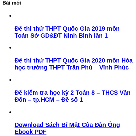
Bài mới
Đề thi thử THPT Quốc Gia 2019 môn
Toán Sở GD&ĐT Ninh Bình lần 1
Đề thi thử THPT Quốc Gia 2020 môn Hóa
học trường THPT Trần Phú – Vĩnh Phúc
Đề kiểm tra học kỳ 2 Toán 8 – THCS Vân
Đồn – tp.HCM – Đề số 1
Download Sách Bí Mật Của Đàn Ông
Ebook PDF