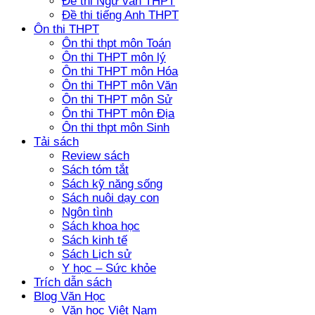
Đề thi Ngữ văn THPT
Đề thi tiếng Anh THPT
Ôn thi THPT
Ôn thi thpt môn Toán
Ôn thi THPT môn lý
Ôn thi THPT môn Hóa
Ôn thi THPT môn Văn
Ôn thi THPT môn Sử
Ôn thi THPT môn Địa
Ôn thi thpt môn Sinh
Tải sách
Review sách
Sách tóm tắt
Sách kỹ năng sống
Sách nuôi dạy con
Ngôn tình
Sách khoa học
Sách kinh tế
Sách Lịch sử
Y học – Sức khỏe
Trích dẫn sách
Blog Văn Học
Văn học Việt Nam