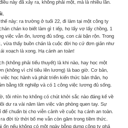
 điều này đã xảy ra, không phải một, mà là nhiều lần.
i.
hế này: ra trường ở tuổi 22, đi làm tại một công ty
hán chán ko biết làm gì t iếp, họ lấy vợ lấy chồng, 1
g việc vẫn ổn, lương đủ sống, con cái bận rộn. Trong
 vừa thấy buồn chán là cuộc đời họ cứ đơn giản như
cái xoạch là xong. Hạ cánh an toàn!
 (không phải tiểu thuyết) là khi nào, hay học một
 (không vì chỉ tiêu lên lương) là bao giờ. Cơ bản,
 việc học hành và phát triển kiến thức bản thân, họ
ấm bằng tốt nghiệp và có 1 công việc lương đủ sống.
iờ, tôi nhìn họ không có chút khởi sắc nào đáng kể về
dôi dư ra vài năm làm việc văn phòng quen tay. Sự
ỉ để chuẩn bị cho viễn cảnh về cuộc hạ cánh an toàn.
” ra đời từ thời bố mẹ vẫn còn găm trong tiềm thức.
ãi ổn nếu không có một ngày bỗng dưng công ty phá