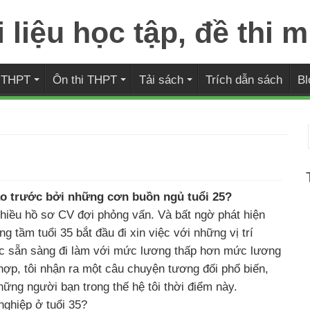
i THPT
Ôn thi THPT
Tải sách
Trích dẫn sách
Bl
o trước bởi những cơn buồn ngủ tuổi 25?
nhiều hồ sơ CV đợi phỏng vấn. Và bất ngờ phát hiện
g tầm tuổi 35 bắt đầu đi xin việc với những vị trí
oặc sẵn sàng đi làm với mức lương thấp hơn mức lương
hợp, tôi nhận ra một câu chuyện tương đối phổ biến,
hững người bạn trong thế hệ tôi thời điểm này.
nghiệp ở tuổi 35?