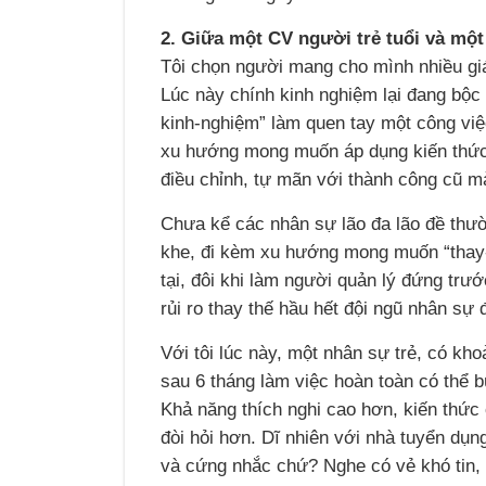
2. Giữa một CV người trẻ tuổi và một
Tôi chọn người mang cho mình nhiều giá 
Lúc này chính kinh nghiệm lại đang bộc 
kinh-nghiệm” làm quen tay một công việ
xu hướng mong muốn áp dụng kiến thức 
điều chỉnh, tự mãn với thành công cũ mà
Chưa kể các nhân sự lão đa lão đề thư
khe, đi kèm xu hướng mong muốn “thay-
tại, đôi khi làm người quản lý đứng trư
rủi ro thay thế hầu hết đội ngũ nhân sự 
Với tôi lúc này, một nhân sự trẻ, có kho
sau 6 tháng làm việc hoàn toàn có thể 
Khả năng thích nghi cao hơn, kiến thức 
đòi hỏi hơn. Dĩ nhiên với nhà tuyển dụng
và cứng nhắc chứ? Nghe có vẻ khó tin, 