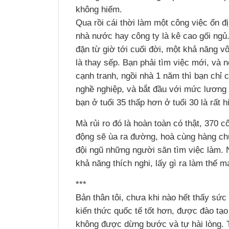
không hiếm.
Qua rồi cái thời làm một công việc ổn đị
nhà nước hay công ty là kê cao gối ng
đặn từ giờ tới cuối đời, một khả năng v
là thay sếp. Bạn phải tìm việc mới, và 
cạnh tranh, ngồi nhà 1 năm thì bạn chỉ
nghề nghiệp, và bắt đầu với mức lương 
bạn ở tuổi 35 thấp hơn ở tuổi 30 là rất h
Mà rủi ro đó là hoàn toàn có thật, 370 
động sẽ ùa ra đường, hoà cùng hàng chụ
đội ngũ những người săn tìm việc làm. 
khả năng thích nghi, lấy gì ra làm thế 
***
Bản thân tôi, chưa khi nào hết thấy sứ
kiến thức quốc tế tốt hơn, được đào tạo
không được dừng bước và tự hài lòng. T