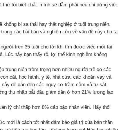
là thứ tôi biết chắc mình sẽ dẫm phải nếu chỉ dừng việc
hông bị sa thải hay thất nghiệp ở tuổi trung niên,
trong các bài báo và nghiên cứu về vấn đề này cho ta
 người trên 35 tuổi cho tới khi tìm được việc mới tại
ẻ. Lúc này bạn thấy rõ, lợi thế kinh nghiệm không
p trung niên trầm trọng hơn nhiều người trẻ do các
, con cái, học hành, y tế, nhà cửa, các khoản vay và
ổi này dễ dẫn đến các nguy cơ trầm cảm và tự sát.
ướng thu nhập bắt đầu giảm dần ở hơn 21% lượng lao
quản lý chỉ thấp hơn 8% cấp bậc nhân viên. Hãy thôi
ức mới là cách tốt nhất đảm bảo giá trị của bản thân
p, và tiếp tục học tập. Lifelong learning! Hãy học nhiều