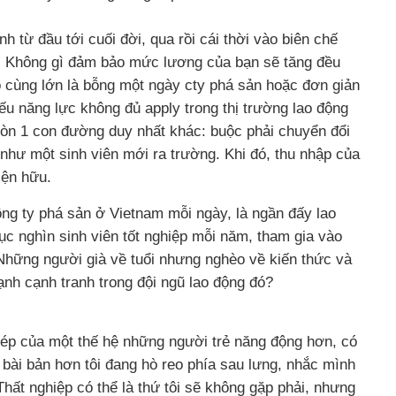
nh từ đầu tới cuối đời, qua rồi cái thời vào biên chế
ủ. Không gì đảm bảo mức lương của bạn sẽ tăng đều
ô cùng lớn là bỗng một ngày cty phá sản hoặc đơn giản
nếu năng lực không đủ apply trong thị trường lao động
 còn 1 con đường duy nhất khác: buộc phải chuyển đổi
như một sinh viên mới ra trường. Khi đó, thu nhập của
iện hữu.
công ty phá sản ở Vietnam mỗi ngày, là ngần đấy lao
c nghìn sinh viên tốt nghiệp mỗi năm, tham gia vào
Những người già về tuổi nhưng nghèo về kiến thức và
mạnh cạnh tranh trong đội ngũ lao động đó?
c ép của một thế hệ những người trẻ năng động hơn, có
 bài bản hơn tôi đang hò reo phía sau lưng, nhắc mình
hất nghiệp có thể là thứ tôi sẽ không gặp phải, nhưng