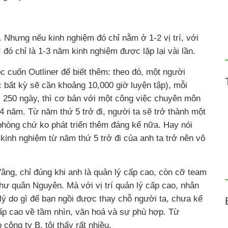
m”. Nhưng nếu kinh nghiệm đó chỉ nằm ở 1-2 vị trí, với
 đó chỉ là 1-3 năm kinh nghiệm được lặp lại vài lần.
c cuốn Outliner để biết thêm: theo đó, một người
 bất kỳ sẽ cần khoảng 10,000 giờ luyện tập), mỗi
c 250 ngày, thì cơ bản với một công việc chuyên môn
-4 năm. Từ năm thứ 5 trở đi, người ta sẽ trở thành một
phòng chứ ko phát triển thêm đáng kể nữa. Hay nói
kinh nghiệm từ năm thứ 5 trở đi của anh ta trở nên vô
Vâng, chỉ đúng khi anh là quản lý cấp cao, còn cỡ team
hư quân Nguyên. Mà với vị trí quản lý cấp cao, nhân
 lý do gì để bạn ngồi được thay chỗ người ta, chưa kể
ấp cao về tầm nhìn, văn hoá và sự phù hợp. Từ
công ty B, tôi thấy rất nhiều.