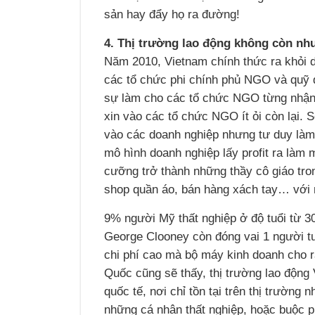
sản hay đẩy họ ra đường!
4. Thị trường lao động không còn nh
Năm 2010, Vietnam chính thức ra khỏi d
các tổ chức phi chính phủ NGO và quỹ q
sự làm cho các tổ chức NGO từng nhận 
xin vào các tổ chức NGO ít ỏi còn lại. 
vào các doanh nghiệp nhưng tư duy làm c
mô hình doanh nghiệp lấy profit ra làm 
cưỡng trở thành những thầy cô giáo tro
shop quần áo, bán hàng xách tay… với 
9% người Mỹ thất nghiệp ở độ tuổi từ 30
George Clooney còn đóng vai 1 người tư
chi phí cao mà bộ máy kinh doanh cho r
Quốc cũng sẽ thấy, thị trường lao động 
quốc tế, nơi chỉ tồn tại trên thị trường 
những cá nhân thất nghiệp, hoặc buộc ph