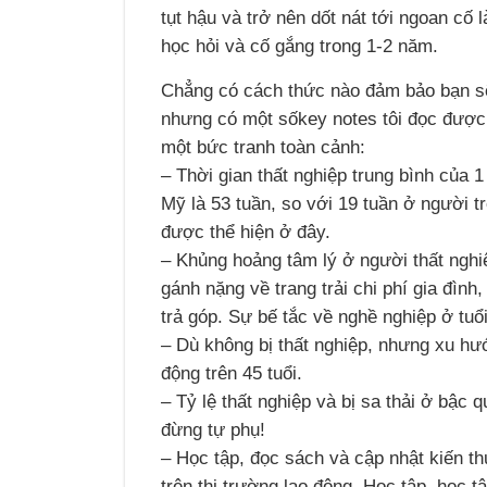
tụt hậu và trở nên dốt nát tới ngoan cố 
học hỏi và cố gắng trong 1-2 năm.
Chẳng có cách thức nào đảm bảo bạn sẽ k
nhưng có một sốkey notes tôi đọc được 
một bức tranh toàn cảnh:
– Thời gian thất nghiệp trung bình của 1
Mỹ là 53 tuần, so với 19 tuần ở người tr
được thể hiện ở đây.
– Khủng hoảng tâm lý ở người thất nghiệ
gánh nặng về trang trải chi phí gia đình
trả góp. Sự bế tắc về nghề nghiệp ở tu
– Dù không bị thất nghiệp, nhưng xu h
động trên 45 tuổi.
– Tỷ lệ thất nghiệp và bị sa thải ở bậc 
đừng tự phụ!
– Học tập, đọc sách và cập nhật kiến th
trên thị trường lao động. Học tập, học tậ