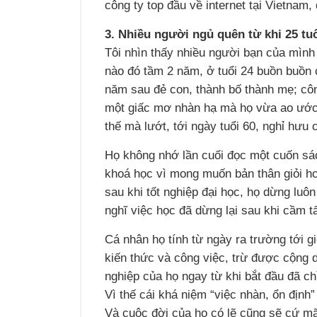
công ty top đầu về internet tại Vietnam,
3. Nhiều người ngủ quên từ khi 25 tuổ
Tôi nhìn thấy nhiều người bạn của mình t
nào đó tầm 2 năm, ở tuổi 24 buồn buồn c
năm sau đẻ con, thành bố thành mẹ; côn
một giấc mơ nhàn hạ mà họ vừa ao ước,
thế mà lướt, tới ngày tuổi 60, nghỉ hưu 
Họ không nhớ lần cuối đọc một cuốn sách
khoá học vì mong muốn bản thân giỏi hơn
sau khi tốt nghiệp đại học, họ dừng luôn
nghĩ việc học đã dừng lại sau khi cầm t
Cá nhân họ tính từ ngày ra trường tới g
kiến thức và công việc, trừ được cộng 
nghiệp của họ ngay từ khi bắt đầu đã ch
Vì thế cái khá niệm “việc nhàn, ổn định
Và cuộc đời của họ có lẽ cũng sẽ cứ m