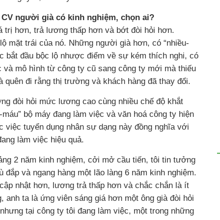
 CV người già có kinh nghiệm, chọn ai?
trị hơn, trả lương thấp hơn và bớt đòi hỏi hơn.
lộ mặt trái của nó. Những người già hơn, có “nhiều-
c bắt đầu bộc lộ nhược điểm về sự kém thích nghi, có
và mô hình từ công ty cũ sang công ty mới mà thiếu
 quên đi rằng thị trường và khách hàng đã thay đổi.
ờng đòi hỏi mức lương cao cùng nhiều chế độ khắt
máu” bộ máy đang làm việc và văn hoá công ty hiện
ớc việc tuyển dụng nhân sự dạng này đồng nghĩa với
đang làm việc hiệu quả.
ảng 2 năm kinh nghiệm, cởi mở cầu tiến, tôi tin tưởng
bù đắp và ngang hàng một lão làng 6 năm kinh nghiệm.
cập nhật hơn, lương trả thấp hơn và chắc chắn là ít
, anh ta là ứng viên sáng giá hơn một ông già đòi hỏi
nhưng tại công ty tôi đang làm việc, một trong những