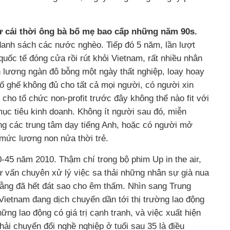
ư cái thời ông bà bố mẹ bao cấp những năm 90s.
anh sách các nước nghèo. Tiếp đó 5 năm, lần lượt
uốc tế đóng cửa rồi rút khỏi Vietnam, rất nhiều nhân
lương ngàn đô bỗng một ngày thất nghiệp, loay hoay
Số ghế không đủ cho tất cả mọi người, có người xin
ho tổ chức non-profit trước đây không thể nào fit với
mục tiêu kinh doanh. Không ít người sau đó, miễn
ng các trung tâm dạy tiếng Anh, hoặc có người mở
mức lương non nửa thời trẻ.
-45 năm 2010. Thậm chí trong bộ phim Up in the air,
 vấn chuyên xử lý việc sa thải những nhân sự già nua
ằng đã hết đát sao cho êm thấm. Nhìn sang Trung
Vietnam đang dịch chuyển dần tới thị trường lao động
những lao động có giá trị cạnh tranh, và việc xuất hiện
ải chuyển đổi nghề nghiệp ở tuổi sau 35 là điều