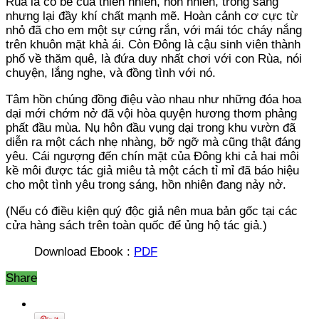
Rùa là cô bé của thiên nhiên, hồn nhiên, trong sáng
nhưng lại đầy khí chất mạnh mẽ. Hoàn cảnh cơ cực từ
nhỏ đã cho em một sự cứng rắn, với mái tóc cháy nắng
trên khuôn mặt khả ái. Còn Đông là cậu sinh viên thành
phố về thăm quê, là đứa duy nhất chơi với con Rùa, nói
chuyện, lắng nghe, và đồng tình với nó.
Tâm hồn chúng đồng điệu vào nhau như những đóa hoa
dại mới chớm nở đã vội hòa quyện hương thơm phảng
phất đầu mùa. Nụ hôn đầu vụng dại trong khu vườn đã
diễn ra một cách nhẹ nhàng, bỡ ngỡ mà cũng thật đáng
yêu. Cái ngượng đến chín mặt của Đông khi cả hai môi
kề môi được tác giả miêu tả một cách tỉ mỉ đã báo hiệu
cho một tình yêu trong sáng, hồn nhiên đang nảy nở.
(Nếu có điều kiện quý độc giả nên mua bản gốc tại các
cửa hàng sách trên toàn quốc để ủng hộ tác giả.)
Download Ebook :
PDF
Share