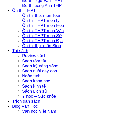
Đề thi Ngữ văn THPT
Đề thi tiếng Anh THPT
Ôn thi THPT
Ôn thi thpt môn Toán
Ôn thi THPT môn lý
Ôn thi THPT môn Hóa
Ôn thi THPT môn Văn
Ôn thi THPT môn Sử
Ôn thi THPT môn Địa
Ôn thi thpt môn Sinh
Tải sách
Review sách
Sách tóm tắt
Sách kỹ năng sống
Sách nuôi dạy con
Ngôn tình
Sách khoa học
Sách kinh tế
Sách Lịch sử
Y học – Sức khỏe
Trích dẫn sách
Blog Văn Học
Văn học Việt Nam