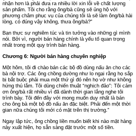
nhận hơn là phải đưa ra nhiều lời xin lỗi về chất lượng
sản phẩm. Tôi cho rằng ông/bà cũng sẽ ủng hộ với
phương châm phục vụ của chúng tôi là sẽ làm ông/bà hài
lòng, có đúng vậy không, thưa ông/bà?”
Bạn thực sự nghiêm túc và tin tưởng vào những gì mình
nói. Bởi vì, người bán hàng chính là yếu tố quan trọng
nhất trong một quy trình bán hàng.
Chương 6: Người bán hàng chuyên nghiệp
Một hôm, tôi đi chào bán các bộ đồ dùng nấu ăn cho các
bà nội trợ. Các ông chồng dường như lo ngại rằng họ sắp
bị bắt buộc phải mua một thứ gì đó nên họ vờ như không
hứng thú lắm. Tôi dùng chiến thuật “nghịch đảo”: Tôi cám
ơn ông/bà rất nhiều vì đã dành thời gian lắng nghe tôi
trình bày. Tôi đến đây với mong muốn duy nhất là bán
cho ông bà một bộ đồ nấu ăn đặc biệt. Phải đến một thời
gian nữa chúng tôi mới có mặt trên thị trường.”
Ngay lập tức, ông chồng liền muốn biết khi nào mặt hàng
này xuất hiện, họ sẵn sàng đặt trước một số tiền.