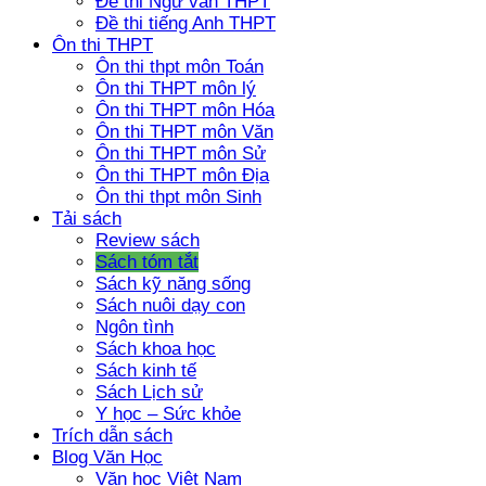
Đề thi Ngữ văn THPT
Đề thi tiếng Anh THPT
Ôn thi THPT
Ôn thi thpt môn Toán
Ôn thi THPT môn lý
Ôn thi THPT môn Hóa
Ôn thi THPT môn Văn
Ôn thi THPT môn Sử
Ôn thi THPT môn Địa
Ôn thi thpt môn Sinh
Tải sách
Review sách
Sách tóm tắt
Sách kỹ năng sống
Sách nuôi dạy con
Ngôn tình
Sách khoa học
Sách kinh tế
Sách Lịch sử
Y học – Sức khỏe
Trích dẫn sách
Blog Văn Học
Văn học Việt Nam