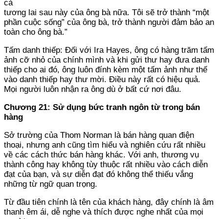
cả
tương lai sau này của ông bà nữa. Tôi sẽ trở thành “một
phần cuộc sống” của ông bà, trở thành người đảm bảo an
toàn cho ông bà.”
Tấm danh thiếp: Đối với Ira Hayes, ông có hàng trăm tấm
ảnh cỡ nhỏ của chính mình và khi gửi thư hay đưa danh
thiếp cho ai đó, ông luôn đính kèm một tấm ảnh như thế
vào danh thiếp hay thư mời. Điều này rất có hiệu quả.
Mọi người luôn nhận ra ông dù ở bất cứ nơi đâu.
Chương 21: Sử dụng bức tranh ngôn từ trong bán
hàng
Sở trường của Thom Norman là bán hàng quan điện
thoại, nhưng anh cũng tìm hiểu và nghiên cứu rất nhiều
về các cách thức bán hàng khác. Với anh, thương vụ
thành công hay không tùy thuộc rất nhiều vào cách diễn
đạt của bạn, và sự diễn đạt đó không thể thiếu vắng
những từ ngữ quan trọng.
Từ đầu tiên chính là tên của khách hàng, đây chính là âm
thanh êm ái, dễ nghe và thích được nghe nhất của mọi