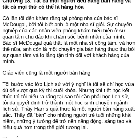
Chương 18: Tất cả mọi người đều đang bán hàng và
tất cả mọi thứ có thể là hàng hóa
Có lần tôi đến khám răng tại phòng nha của bác sĩ
McDougal, bởi tôi biết anh là một nha sĩ giỏi. Sự chuyên
nghiệp của các nhân viên phòng khám biểu hiện ở sự
quan tâm chu đáo khi chăm sóc bệnh nhân của mình.
Bác sĩ McDougal quả thật là một nha sĩ công tâm, và hơn
thế nữa, anh còn là một chuyên gia bán hàng thực thụ bởi
sự quan tâm và lo lắng tận tình đối với khách hàng của
mình.
Giáo viên cũng là một người bán hàng
Tôi bước vào lớp Lịch sử với ý nghĩ là tôi sẽ chỉ học vừa
đủ để vượt qua kỳ thi cuối khóa. Nhưng khi tiết học kết
thúc thì tôi hiểu ra rằng tại sao tôi cần phải học lịch sử,
tôi đã quyết định trở thành một học sinh chuyên ngành
lịch sử. Thầy Harris quả thực là một người bán hàng xuất
sắc. Thầy đã “bán” cho những người trẻ tuổi những khái
niệm, những ý tưởng để trở nên năng động, sáng tạo và
hiệu quả hơn trong thế giới tương lai.