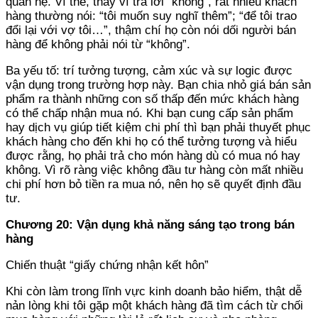
quan hệ. Vì thế, thay vì trả lời “không”, rất nhiều khách
hàng thường nói: “tôi muốn suy nghĩ thêm”; “để tôi trao
đổi lại với vợ tôi…”, thậm chí họ còn nói dối người bán
hàng để không phải nói từ “không”.
Ba yếu tố: trí tưởng tượng, cảm xúc và sự logic được
vận dụng trong trường hợp này. Bạn chia nhỏ giá bán sản
phẩm ra thành những con số thấp đến mức khách hàng
có thể chấp nhận mua nó. Khi bạn cung cấp sản phẩm
hay dịch vụ giúp tiết kiệm chi phí thì bạn phải thuyết phục
khách hàng cho đến khi họ có thể tưởng tượng và hiểu
được rằng, họ phải trả cho món hàng dù có mua nó hay
không. Vì rõ ràng việc không đầu tư hàng còn mất nhiều
chi phí hơn bỏ tiền ra mua nó, nên họ sẽ quyết định đầu
tư.
Chương 20: Vận dụng khả năng sáng tạo trong bán
hàng
Chiến thuật “giấy chứng nhận kết hôn”
Khi còn làm trong lĩnh vực kinh doanh bảo hiểm, thật dễ
nản lòng khi tôi gặp một khách hàng đã tìm cách từ chối