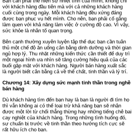
Bạn cần phải thể hiện sự nhiệt tình của mình, không chỉ
với khách hàng đầu tiên mà với cả những khách hàng
cuối cùng trong ngày. Mỗi khách hàng đều xứng đáng
được bạn phục vụ hết mình. Cho nên, bạn phải cố gắng
làm quen với khả năng làm việc ở cường độ cao. Vì vậy,
sức khỏe là nhân tố quan trọng.
Bên cạnh thường xuyên luyện tập thể dục bạn cần tuân
thủ một chế độ ăn uống cân bằng dinh dưỡng và thời gian
ngủ hợp lý. Thu nhặt những kiến thức cần thiết để duy trì
một ngoại hình ưa nhìn sẽ tăng cường hiệu quả của các
buổi gặp mặt với khách hàng. Người bán hàng xuất sắc
là người biết cân bằng cả về thể chất, tinh thần và lý trí.
Chương 14: Xây dựng sức mạnh tinh thần trong nghề
bán hàng
Dù khách hàng tìm đến bạn hay là bạn là người đi tìm họ
thì vẫn không ai có thể loại trừ khả năng bạn sẽ nhận
được một lời từ chối thẳng thừng hay những tiếng chê bai
cay nghiệt của khách hàng. Trong những tình huống đó,
sự chuẩn bị trước về tinh thần theo hướng tích cực sẽ
rất hữu ích cho bạn.