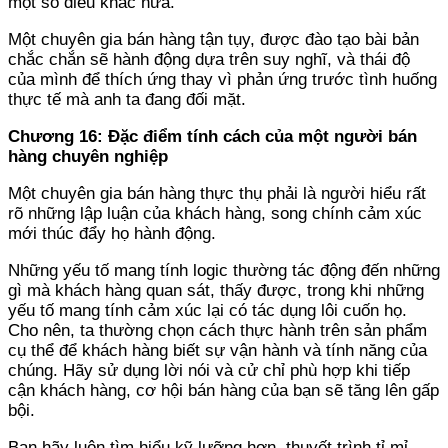
một số điều khác nữa.
Một chuyên gia bán hàng tận tụy, được đào tạo bài bản
chắc chắn sẽ hành động dựa trên suy nghĩ, và thái độ
của mình để thích ứng thay vì phản ứng trước tình huống
thực tế mà anh ta đang đối mặt.
Chương 16: Đặc điểm tính cách của một người bán
hàng chuyên nghiệp
Một chuyên gia bán hàng thực thụ phải là người hiểu rất
rõ những lập luận của khách hàng, song chính cảm xúc
mới thúc đẩy họ hành động.
Những yếu tố mang tính logic thường tác động đến những
gì mà khách hàng quan sát, thấy được, trong khi những
yếu tố mang tính cảm xúc lại có tác dụng lôi cuốn họ.
Cho nên, ta thường chọn cách thực hành trên sản phẩm
cụ thể để khách hàng biết sự vận hành và tính năng của
chúng. Hãy sử dụng lời nói và cử chỉ phù hợp khi tiếp
cận khách hàng, cơ hội bán hàng của bạn sẽ tăng lên gấp
bội.
Bạn hãy luôn tìm hiểu kỹ lưỡng hơn, thuyết trình tỉ mỉ