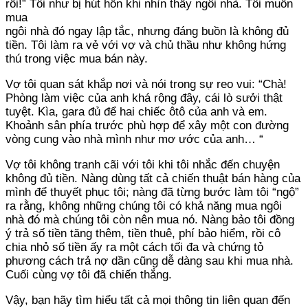
rồi!” Tôi như bị hút hồn khi nhìn thấy ngôi nhà. Tôi muốn
mua
ngôi nhà đó ngay lập tắc, nhưng đáng buồn là không đủ
tiền. Tôi làm ra vẻ với vợ và chủ thầu như không hứng
thú trong việc mua bán này.
Vợ tôi quan sát khắp nơi và nói trong sự reo vui: “Chà!
Phòng làm việc của anh khá rộng đây, cái lò sưởi thật
tuyệt. Kìa, gara đủ để hai chiếc ôtô của anh và em.
Khoảnh sân phía trước phù hợp để xây một con đường
vòng cung vào nhà mình như mơ ước của anh… “
Vợ tôi không tranh cãi với tôi khi tôi nhắc đến chuyện
không đủ tiền. Nàng dùng tất cả chiến thuật bán hàng của
mình để thuyết phục tôi; nàng đã từng bước làm tôi “ngộ”
ra rằng, không những chúng tôi có khả năng mua ngôi
nhà đó mà chúng tôi còn nên mua nó. Nàng bảo tôi đồng
ý trả số tiền tăng thêm, tiền thuê, phí bảo hiểm, rồi cô
chia nhỏ số tiền ấy ra một cách tối đa và chứng tỏ
phương cách trả nợ dần cũng dễ dàng sau khi mua nhà.
Cuối cùng vợ tôi đã chiến thắng.
Vậy, bạn hãy tìm hiểu tất cả mọi thông tin liên quan đến