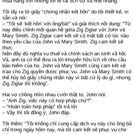
mua hàng với những lời lẻ rất lịch sự và nhẹ nhàng.
Tôi lấy ra tờ giấy “chứng nhận kết hôn” do tôi thiết kế, in
sẵn và nói:
– “Tôi sẽ ‘kết hôn’ với ông/bà!” và giải thích nội dung: “Từ
nay điều chỉnh mối quan hệ giữa Zig Ziglar với John và
Mary Smith. Zig Ziglar cam kết sẽ có mặt bất cứ lúc nào
theo yêu cầu của John và Mary Smith. Zig cam kết sẽ
thực
hiện đầy đủ nghĩa vụ thuế và chính sách an sinh xã hội.
Và, anh ta có thể đưa ra lời khuyên hữu ích về nhu cầu
bảo hiểm của họ. John và Mary Smith cùng cam kết sẽ
trao cho Zig quyền được phục vụ. John và Mary Smith có
thể hủy bỏ giấy chứng nhận này vì bất cứ lý do gì, nhưng
Zig Ziglar thì không”.
Hai vợ chồng nhìn nhau cười thật to, John nói:
– “Anh Zig, việc này có hợp pháp chứ?”
– “Hoàn toàn hợp pháp” tôi trả lời
– Vậy thì tôi đồng ý, John đáp.
Tôi thêm: “Tôi không chỉ cung cấp dịch vụ này cho ông bà
chỉ trong ngày hôm nay, mà tôi cam kết sẽ phục vụ cho