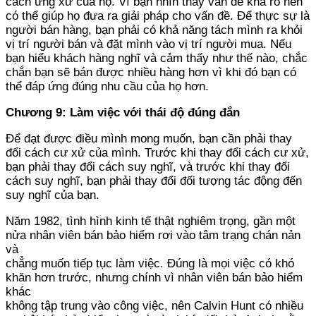
cách ứng xử của họ. Vì bạn nhìn thấy vấn đề khá rõ nên
có thể giúp họ đưa ra giải pháp cho vấn đề. Để thực sự là
người bán hàng, bạn phải có khả năng tách mình ra khỏi
vị trí người bán và đặt mình vào vị trí người mua. Nếu
bạn hiểu khách hàng nghĩ và cảm thấy như thế nào, chắc
chắn bạn sẽ bán được nhiều hàng hơn vì khi đó bạn có
thể đáp ứng đúng nhu cầu của họ hơn.
Chương 9: Làm việc với thái độ đúng đắn
Để đạt được điều mình mong muốn, bạn cần phải thay
đổi cách cư xử của mình. Trước khi thay đổi cách cư xử,
bạn phải thay đổi cách suy nghĩ, và trước khi thay đổi
cách suy nghĩ, bạn phải thay đổi đối tượng tác động đến
suy nghĩ của bạn.
Năm 1982, tình hình kinh tế thật nghiêm trọng, gần một
nửa nhân viên bán bảo hiểm rơi vào tâm trạng chán nản
và
chẳng muốn tiếp tục làm việc. Đúng là mọi việc có khó
khăn hơn trước, nhưng chính vì nhân viên bán bảo hiểm
khác
không tập trung vào công việc, nên Calvin Hunt có nhiều