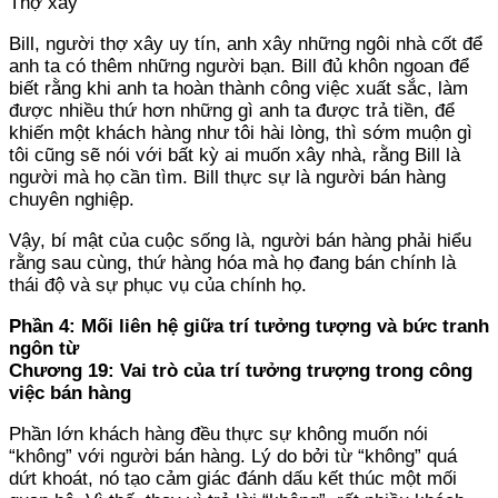
Thợ xây
Bill, người thợ xây uy tín, anh xây những ngôi nhà cốt để
anh ta có thêm những người bạn. Bill đủ khôn ngoan để
biết rằng khi anh ta hoàn thành công việc xuất sắc, làm
được nhiều thứ hơn những gì anh ta được trả tiền, để
khiến một khách hàng như tôi hài lòng, thì sớm muộn gì
tôi cũng sẽ nói với bất kỳ ai muốn xây nhà, rằng Bill là
người mà họ cần tìm. Bill thực sự là người bán hàng
chuyên nghiệp.
Vậy, bí mật của cuộc sống là, người bán hàng phải hiểu
rằng sau cùng, thứ hàng hóa mà họ đang bán chính là
thái độ và sự phục vụ của chính họ.
Phần 4: Mối liên hệ giữa trí tưởng tượng và bức tranh
ngôn từ
Chương 19: Vai trò của trí tưởng trượng trong công
việc bán hàng
Phần lớn khách hàng đều thực sự không muốn nói
“không” với người bán hàng. Lý do bởi từ “không” quá
dứt khoát, nó tạo cảm giác đánh dấu kết thúc một mối