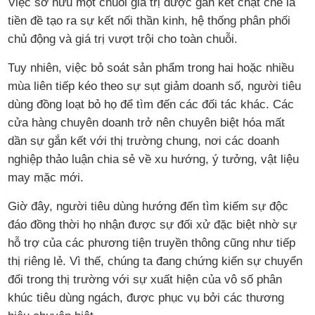
Việc sở hữu một chuỗi giá trị được gắn kết chặt chẽ là
tiền đề tạo ra sự kết nối thần kinh, hệ thống phân phối
chủ động và giá trị vượt trội cho toàn chuỗi.
Tuy nhiên, việc bỏ soát sản phẩm trong hai hoặc nhiều
mùa liên tiếp kéo theo sự sụt giảm doanh số, người tiêu
dùng đồng loạt bỏ họ để tìm đến các đối tác khác. Các
cửa hàng chuyên doanh trở nên chuyên biệt hóa mất
dần sự gắn kết với thị trường chung, nơi các doanh
nghiệp thảo luận chia sẻ về xu hướng, ý tưởng, vật liệu
may mặc mới.
Giờ đây, người tiêu dùng hướng đến tìm kiếm sự độc
đáo đồng thời họ nhận được sự đối xử đặc biệt nhờ sự
hỗ trợ của các phương tiện truyền thông cũng như tiếp
thị riêng lẻ. Vì thế, chúng ta đang chứng kiến sự chuyển
đổi trong thị trường với sự xuất hiện của vô số phân
khúc tiêu dùng ngách, được phục vụ bởi các thương