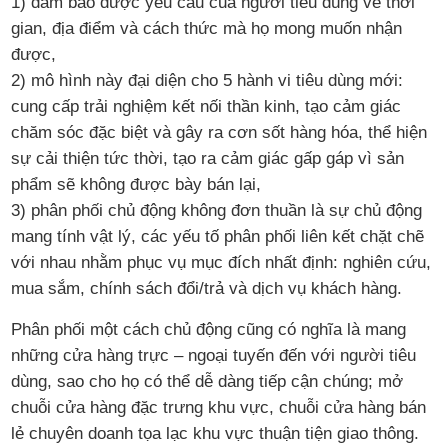
1) đảm bảo được yêu cầu của người tiêu dùng về thời
gian, địa điểm và cách thức mà họ mong muốn nhận
được,
2) mô hình này đại diện cho 5 hành vi tiêu dùng mới:
cung cấp trải nghiệm kết nối thần kinh, tạo cảm giác
chăm sóc đặc biệt và gây ra cơn sốt hàng hóa, thể hiện
sự cải thiện tức thời, tạo ra cảm giác gấp gáp vì sản
phẩm sẽ không được bày bán lại,
3) phân phối chủ động không đơn thuần là sự chủ động
mang tính vật lý, các yếu tố phân phối liên kết chặt chẽ
với nhau nhằm phục vụ mục đích nhất định: nghiên cứu,
mua sắm, chính sách đổi/trả và dịch vụ khách hàng.
Phân phối một cách chủ động cũng có nghĩa là mang
những cửa hàng trực – ngoại tuyến đến với người tiêu
dùng, sao cho họ có thể dễ dàng tiếp cận chúng; mở
chuỗi cửa hàng đặc trưng khu vực, chuỗi cửa hàng bán
lẻ chuyên doanh tọa lạc khu vực thuận tiện giao thông.