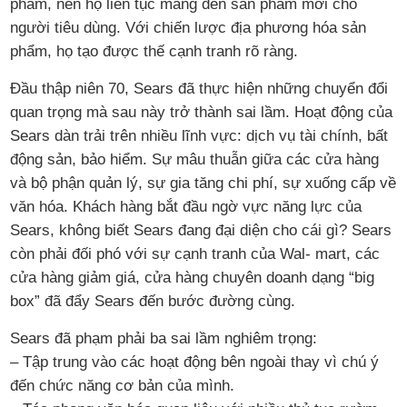
phẩm, nên họ liên tục mang đến sản phẩm mới cho
người tiêu dùng. Với chiến lược địa phương hóa sản
phẩm, họ tạo được thế cạnh tranh rõ ràng.
Đầu thập niên 70, Sears đã thực hiện những chuyển đổi
quan trọng mà sau này trở thành sai lầm. Hoạt động của
Sears dàn trải trên nhiều lĩnh vực: dịch vụ tài chính, bất
động sản, bảo hiểm. Sự mâu thuẫn giữa các cửa hàng
và bộ phận quản lý, sự gia tăng chi phí, sự xuống cấp về
văn hóa. Khách hàng bắt đầu ngờ vực năng lực của
Sears, không biết Sears đang đại diện cho cái gì? Sears
còn phải đối phó với sự cạnh tranh của Wal- mart, các
cửa hàng giảm giá, cửa hàng chuyên doanh dạng “big
box” đã đẩy Sears đến bước đường cùng.
Sears đã phạm phải ba sai lầm nghiêm trọng:
– Tập trung vào các hoạt động bên ngoài thay vì chú ý
đến chức năng cơ bản của mình.