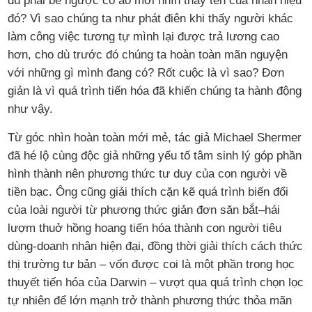
dù phải bẻ ngược cổ áo mới nhìn thấy tên của nhãn hiệu
đó? Vì sao chúng ta như phát điên khi thấy người khác
làm công việc tương tự mình lại được trả lương cao
hơn, cho dù trước đó chúng ta hoàn toàn mãn nguyện
với những gì mình đang có? Rốt cuộc là vì sao? Đơn
giản là vì quá trình tiến hóa đã khiến chúng ta hành động
như vậy.
Từ góc nhìn hoàn toàn mới mẻ, tác giả Michael Shermer
đã hé lộ cùng độc giả những yếu tố tâm sinh lý góp phần
hình thành nên phương thức tư duy của con người về
tiền bạc. Ông cũng giải thích cặn kẽ quá trình biến đổi
của loài người từ phương thức giản đơn săn bắt–hái
lượm thuở hồng hoang tiến hóa thành con người tiêu
dùng-doanh nhân hiện đại, đồng thời giải thích cách thức
thị trường tư bản – vốn được coi là một phần trong học
thuyết tiến hóa của Darwin – vượt qua quá trình chọn lọc
tự nhiên để lớn mạnh trở thành phương thức thỏa mãn