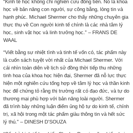
“Kinh tế học không chỉ nghiên cứu đồng tiền. Nó là khoa
học về bản năng con người, sự công bằng, lòng tin và
hạnh phúc. Michael Shermer cho thấy những chuyên gia
thực thụ về Con người kinh tế chính là các nhà tâm lý
học, sinh vật học và linh trưởng học.” – FRANS DE
WAAL
“Viết bằng sự nhiệt tình và tinh tế vốn có, tác phẩm này
là cuốn sách tuyệt vời nhất của Michael Shermer. Với
cái nhìn toàn diện về lịch sử đồng thời tiếp thu những
tinh hoa của khoa học hiện đại, Shermer đã nỗ lực thực
hiện một nghiên cứu tổng hợp về tâm lý học và thần kinh
học để chứng tỏ rằng thị trường rất có đạo đức, và tự do
thương mại phù hợp với bản năng loài người. Shermer
đã trình bày những luận điểm ủng hộ tự do kinh tế, chính
trị, xã hội trong một tác phẩm giàu thông tin và hết sức
lý thú.” – DINESH D’SOUZA