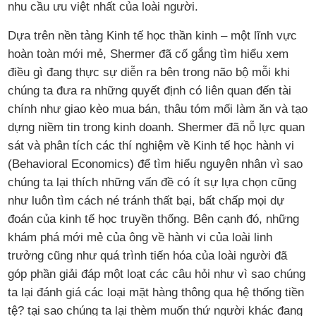
nhu cầu ưu việt nhất của loài người.
Dựa trên nền tảng Kinh tế học thần kinh – một lĩnh vực
hoàn toàn mới mẻ, Shermer đã cố gắng tìm hiểu xem
điều gì đang thực sự diễn ra bên trong não bộ mỗi khi
chúng ta đưa ra những quyết định có liên quan đến tài
chính như giao kèo mua bán, thâu tóm mối làm ăn và tạo
dựng niềm tin trong kinh doanh. Shermer đã nỗ lực quan
sát và phân tích các thí nghiệm về Kinh tế học hành vi
(Behavioral Economics) để tìm hiểu nguyên nhân vì sao
chúng ta lại thích những vấn đề có ít sự lựa chọn cũng
như luôn tìm cách né tránh thất bại, bất chấp mọi dự
đoán của kinh tế học truyền thống. Bên cạnh đó, những
khám phá mới mẻ của ông về hành vi của loài linh
trưởng cũng như quá trình tiến hóa của loài người đã
góp phần giải đáp một loạt các câu hỏi như vì sao chúng
ta lại đánh giá các loại mặt hàng thông qua hệ thống tiền
tệ? tại sao chúng ta lại thèm muốn thứ người khác đang