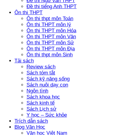
Đề thi Ngữ văn THPT
Đề thi tiếng Anh THPT
Ôn thi THPT
Ôn thi thpt môn Toán
Ôn thi THPT môn lý
Ôn thi THPT môn Hóa
Ôn thi THPT môn Văn
Ôn thi THPT môn Sử
Ôn thi THPT môn Địa
Ôn thi thpt môn Sinh
Tải sách
Review sách
Sách tóm tắt
Sách kỹ năng sống
Sách nuôi dạy con
Ngôn tình
Sách khoa học
Sách kinh tế
Sách Lịch sử
Y học – Sức khỏe
Trích dẫn sách
Blog Văn Học
Văn học Việt Nam