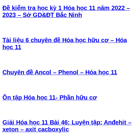
Đề kiểm tra học kỳ 1 Hóa học 11 năm 2022 –
2023 – Sở GD&ĐT Bắc Ninh
Tài liệu 6 chuyên đề Hóa học hữu cơ – Hóa
học 11
Chuyên đề Ancol – Phenol – Hóa học 11
Ôn tập Hóa học 11- Phần hữu cơ
Giải Hóa học 11 Bài 46: Luyện tập: Anđehit –
xeton – axit cacboxylic