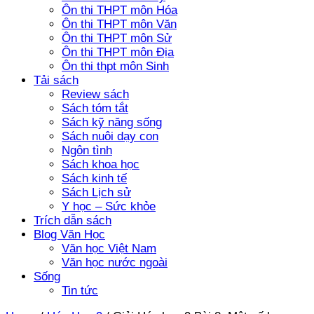
Ôn thi THPT môn Hóa
Ôn thi THPT môn Văn
Ôn thi THPT môn Sử
Ôn thi THPT môn Địa
Ôn thi thpt môn Sinh
Tải sách
Review sách
Sách tóm tắt
Sách kỹ năng sống
Sách nuôi dạy con
Ngôn tình
Sách khoa học
Sách kinh tế
Sách Lịch sử
Y học – Sức khỏe
Trích dẫn sách
Blog Văn Học
Văn học Việt Nam
Văn học nước ngoài
Sống
Tin tức