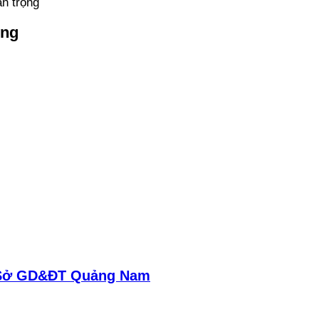
n trọng
̣ng
 – Sở GD&ĐT Quảng Nam