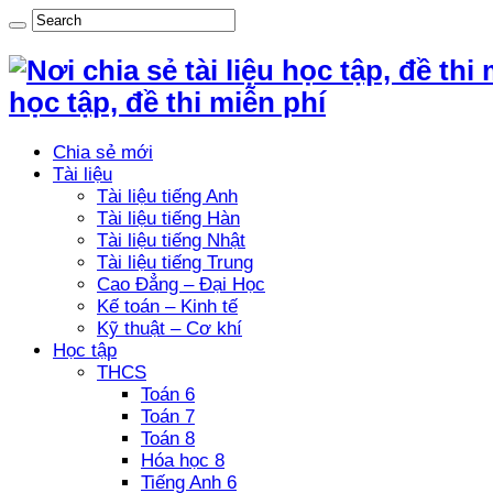
học tập, đề thi miễn phí
Chia sẻ mới
Tài liệu
Tài liệu tiếng Anh
Tài liệu tiếng Hàn
Tài liệu tiếng Nhật
Tài liệu tiếng Trung
Cao Đẳng – Đại Học
Kế toán – Kinh tế
Kỹ thuật – Cơ khí
Học tập
THCS
Toán 6
Toán 7
Toán 8
Hóa học 8
Tiếng Anh 6