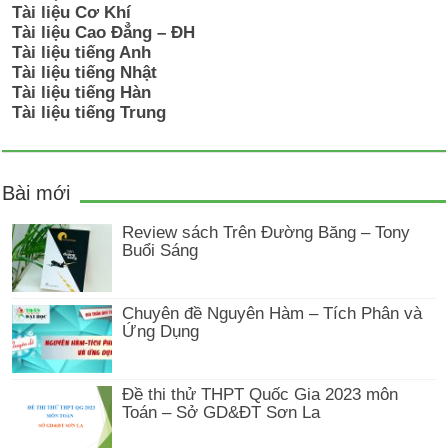
Tài liệu Cơ Khí
Tài liệu Cao Đẳng – ĐH
Tài liệu tiếng Anh
Tài liệu tiếng Nhật
Tài liệu tiếng Hàn
Tài liệu tiếng Trung
Bài mới
Review sách Trên Đường Băng – Tony
Buổi Sáng
Chuyên đề Nguyên Hàm – Tích Phân và
Ứng Dụng
Đề thi thử THPT Quốc Gia 2023 môn
Toán – Sở GD&ĐT Sơn La