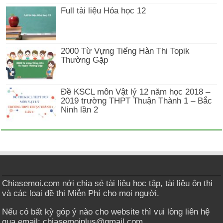
Full tài liệu Hóa học 12
2000 Từ Vựng Tiếng Hàn Thi Topik
Thường Gặp
Đề KSCL môn Vật lý 12 năm học 2018 –
2019 trường THPT Thuận Thành 1 – Bắc
Ninh lần 2
Chiasemoi.com nới chia sẻ tài liệu học tập, tài liệu ôn thi
và các loại đề thi Miễn Phí cho mọi người.
Nếu có bất kỳ góp ý nào cho website thì vui lòng liên hệ
qua email: chiasemoiplus@gmail.com.