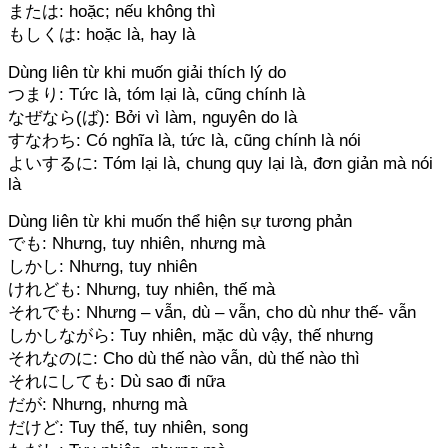
または: hoặc; nếu không thì
もしくは: hoặc là, hay là
Dùng liên từ khi muốn giải thích lý do
つまり: Tức là, tóm lại là, cũng chính là
なぜなら(ば): Bởi vì làm, nguyên do là
すなわち: Có nghĩa là, tức là, cũng chính là nói
よいするに: Tóm lại là, chung quy lại là, đơn giản mà nói
là
Dùng liên từ khi muốn thể hiện sự tương phản
でも: Nhưng, tuy nhiên, nhưng mà
しかし: Nhưng, tuy nhiên
けれども: Nhưng, tuy nhiên, thế mà
それでも: Nhưng – vẫn, dù – vẫn, cho dù như thế- vẫn
しかしながら: Tuy nhiên, mặc dù vậy, thế nhưng
それなのに: Cho dù thế nào vẫn, dù thế nào thì
それにしても: Dù sao đi nữa
だが: Nhưng, nhưng mà
だけど: Tuy thế, tuy nhiên, song