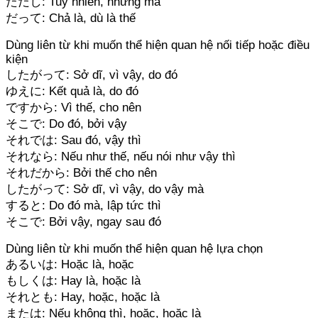
ただし: Tuy nhiên, nhưng mà
だって: Chả là, dù là thế
Dùng liên từ khi muốn thể hiện quan hệ nối tiếp hoặc điều
kiện
したがって: Sở dĩ, vì vậy, do đó
ゆえに: Kết quả là, do đó
ですから: Vì thế, cho nên
そこで: Do đó, bởi vậy
それでは: Sau đó, vậy thì
それなら: Nếu như thế, nếu nói như vậy thì
それだから: Bởi thế cho nên
したがって: Sở dĩ, vì vậy, do vậy mà
すると: Do đó mà, lập tức thì
そこで: Bởi vậy, ngay sau đó
Dùng liên từ khi muốn thể hiện quan hệ lựa chọn
あるいは: Hoặc là, hoặc
もしくは: Hay là, hoặc là
それとも: Hay, hoặc, hoặc là
または: Nếu không thì, hoặc, hoặc là