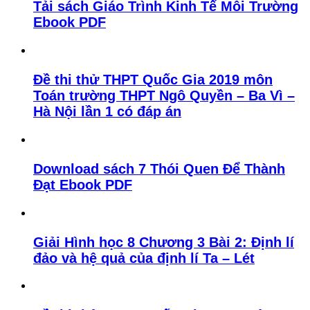
Tải sách Giáo Trình Kinh Tế Môi Trường
Ebook PDF
Đề thi thử THPT Quốc Gia 2019 môn
Toán trường THPT Ngô Quyền – Ba Vì –
Hà Nội lần 1 có đáp án
Download sách 7 Thói Quen Để Thành
Đạt Ebook PDF
Giải Hình học 8 Chương 3 Bài 2: Định lí
đảo và hệ quả của định lí Ta – Lét