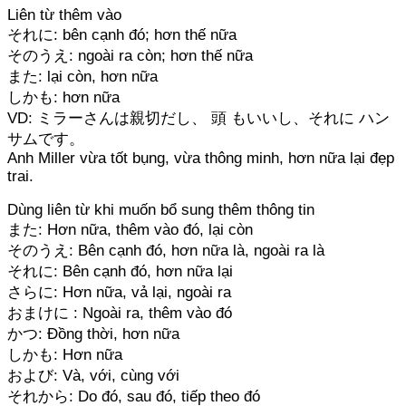
Liên từ thêm vào
それに: bên cạnh đó; hơn thế nữa
そのうえ: ngoài ra còn; hơn thế nữa
また: lại còn, hơn nữa
しかも: hơn nữa
VD: ミラーさんは親切だし、 頭 もいいし、それに ハン
サムです。
Anh Miller vừa tốt bụng, vừa thông minh, hơn nữa lại đẹp
trai.
Dùng liên từ khi muốn bổ sung thêm thông tin
また: Hơn nữa, thêm vào đó, lại còn
そのうえ: Bên cạnh đó, hơn nữa là, ngoài ra là
それに: Bên cạnh đó, hơn nữa lại
さらに: Hơn nữa, vả lại, ngoài ra
おまけに : Ngoài ra, thêm vào đó
かつ: Đồng thời, hơn nữa
しかも: Hơn nữa
および: Và, với, cùng với
それから: Do đó, sau đó, tiếp theo đó