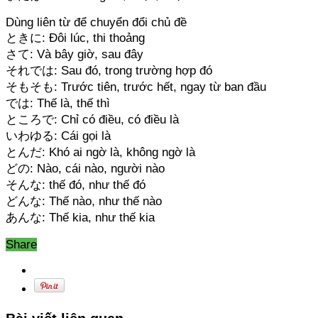
Dùng liên từ để chuyển đổi chủ đề
ときに: Đôi lúc, thi thoảng
さて: Và bây giờ, sau đây
それでは: Sau đó, trong trường hợp đó
そもそも: Trước tiên, trước hết, ngay từ ban đầu
では: Thế là, thế thì
ところで: Chỉ có điều, có điều là
いわゆる: Cái gọi là
とんだ: Khó ai ngờ là, không ngờ là
どの: Nào, cái nào, người nào
そんな: thế đó, như thế đó
どんな: Thế nào, như thế nào
あんな: Thế kia, như thế kia
Share