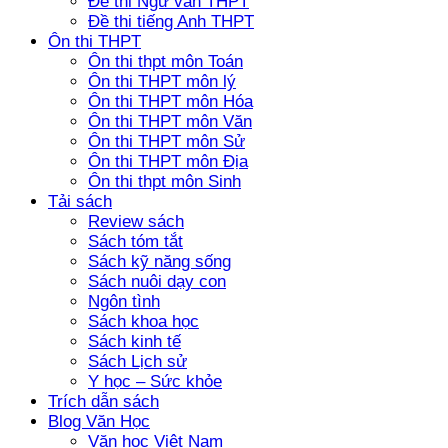
Đề thi Ngữ văn THPT
Đề thi tiếng Anh THPT
Ôn thi THPT
Ôn thi thpt môn Toán
Ôn thi THPT môn lý
Ôn thi THPT môn Hóa
Ôn thi THPT môn Văn
Ôn thi THPT môn Sử
Ôn thi THPT môn Địa
Ôn thi thpt môn Sinh
Tải sách
Review sách
Sách tóm tắt
Sách kỹ năng sống
Sách nuôi dạy con
Ngôn tình
Sách khoa học
Sách kinh tế
Sách Lịch sử
Y học – Sức khỏe
Trích dẫn sách
Blog Văn Học
Văn học Việt Nam