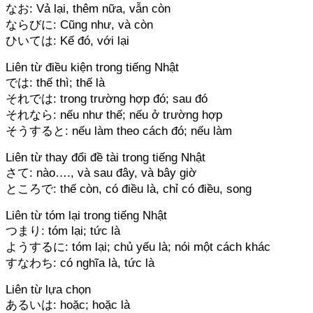
なお: Vả lại, thêm nữa, vẫn còn
ならびに: Cũng như, và còn
ひいては: Kế đó, với lại
Liên từ điều kiện trong tiếng Nhật
では: thế thì; thế là
それでは: trong trường hợp đó; sau đó
それなら: nếu như thế; nếu ở trường hợp
そうすると: nếu làm theo cách đó; nếu làm
Liên từ thay đổi đề tài trong tiếng Nhật
さて: nào…., và sau đây, và bây giờ
ところで: thế còn, có điều là, chỉ có điều, song
Liên từ tóm lại trong tiếng Nhật
つまり: tóm lại; tức là
ようするに: tóm lại; chủ yếu là; nói một cách khác
すなわち: có nghĩa là, tức là
Liên từ lựa chọn
あるいは: hoặc; hoặc là