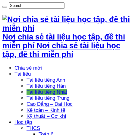
Nơi chia sẻ tài liệu học tập, đề thi
miễn phí Nơi chia sẻ tài liệu học
tập, đề thi miễn phí
Chia sẻ mới
Tài liệu
Tài liệu tiếng Anh
Tài liệu tiếng Hàn
Tài liệu tiếng Nhật
Tài liệu tiếng Trung
Cao Đẳng – Đại Học
Kế toán – Kinh tế
Kỹ thuật – Cơ khí
Học tập
THCS
Toán 6