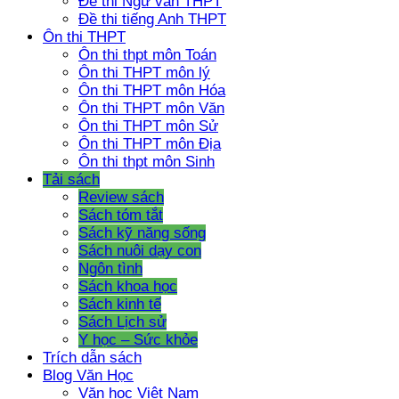
Đề thi Ngữ văn THPT
Đề thi tiếng Anh THPT
Ôn thi THPT
Ôn thi thpt môn Toán
Ôn thi THPT môn lý
Ôn thi THPT môn Hóa
Ôn thi THPT môn Văn
Ôn thi THPT môn Sử
Ôn thi THPT môn Địa
Ôn thi thpt môn Sinh
Tải sách
Review sách
Sách tóm tắt
Sách kỹ năng sống
Sách nuôi dạy con
Ngôn tình
Sách khoa học
Sách kinh tế
Sách Lịch sử
Y học – Sức khỏe
Trích dẫn sách
Blog Văn Học
Văn học Việt Nam