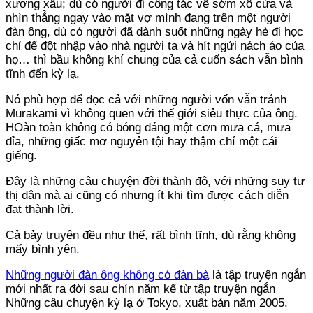
xương xẩu; dù có người đi công tác về sớm xô cửa và
nhìn thẳng ngay vào mặt vợ mình đang trên một người
đàn ông, dù có người đã dành suốt những ngày hè đi học
chỉ để đột nhập vào nhà người ta và hít ngửi nách áo của
họ… thì bầu không khí chung của cả cuốn sách vẫn bình
tĩnh đến kỳ lạ.
Nó phù hợp để đọc cả với những người vốn vẫn tránh
Murakami vì không quen với thế giới siêu thực của ông.
HOàn toàn không có bóng dáng một cơn mưa cá, mưa
đỉa, những giấc mơ nguyên tội hay thậm chí một cái
giếng.
Đây là những câu chuyện đời thành đô, với những suy tư
thị dân mà ai cũng có nhưng ít khi tìm được cách diễn
đạt thành lời.
Cả bảy truyện đều như thế, rất bình tĩnh, dù rằng không
mấy bình yên.
Những người đàn ông không có đàn bà
là tập truyện ngắn
mới nhất ra đời sau chín năm kể từ tập truyện ngắn
Những câu chuyện kỳ lạ ở Tokyo, xuất bản năm 2005.