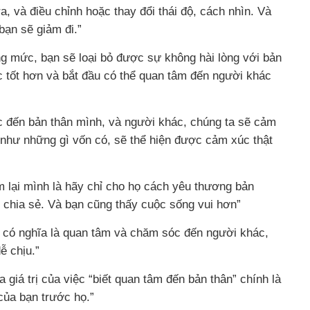
ra, và điều chỉnh hoặc thay đổi thái độ, cách nhìn. Và
bạn sẽ giảm đi.”
g mức, bạn sẽ loại bỏ được sự không hài lòng với bản
c tốt hơn và bắt đầu có thể quan tâm đến người khác
c đến bản thân mình, và người khác, chúng ta sẽ cảm
hư những gì vốn có, sẽ thể hiện được cảm xúc thật
ìm lại mình là hãy chỉ cho họ cách yêu thương bản
chia sẻ. Và bạn cũng thấy cuộc sống vui hơn”
có nghĩa là quan tâm và chăm sóc đến người khác,
ễ chịu.”
 giá trị của việc “biết quan tâm đến bản thân” chính là
của bạn trước họ.”