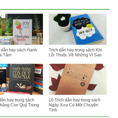
h dẫn hay sách Hạnh
Trích dẫn hay trong sách Khi
ại Tâm
Lỗi Thuộc Về Những Vì Sao
 dẫn hay trong sách
10 Trích dẫn hay trong sách
hắng Con Quỷ Trong
Ngày Xưa Có Một Chuyện
Tình