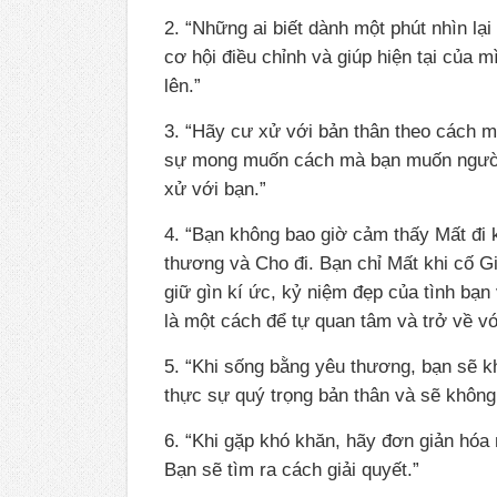
2. “Những ai biết dành một phút nhìn lại
cơ hội điều chỉnh và giúp hiện tại của m
lên.”
3. “Hãy cư xử với bản thân theo cách 
sự mong muốn cách mà bạn muốn người
xử với bạn.”
4. “Bạn không bao giờ cảm thấy Mất đi 
thương và Cho đi. Bạn chỉ Mất khi cố Giữ
giữ gìn kí ức, kỷ niệm đẹp của tình bạn 
là một cách để tự quan tâm và trở về v
5. “Khi sống bằng yêu thương, bạn sẽ kh
thực sự quý trọng bản thân và sẽ không
6. “Khi gặp khó khăn, hãy đơn giản hóa 
Bạn sẽ tìm ra cách giải quyết.”