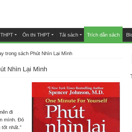
i THPT
Ôn thi THPT
Tải sách
Trích dẫn sách
Bl
ay trong sách Phút Nhìn Lại Mình
út Nhìn Lại Mình
nên đi
ân mình. Đó
tốt nhất.”