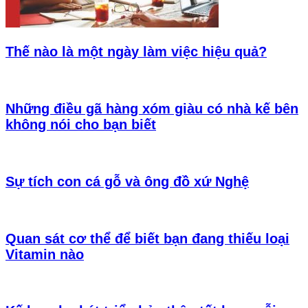
Thế nào là một ngày làm việc hiệu quả?
Những điều gã hàng xóm giàu có nhà kế bên
không nói cho bạn biết
Sự tích con cá gỗ và ông đồ xứ Nghệ
Quan sát cơ thể để biết bạn đang thiếu loại
Vitamin nào