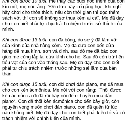
Khi con được 10 tuổi
, mẹ thấy các buổi học thêm của con
kín mít, mẹ nói rằng: “Đến lớp hãy cố gắng học, khi nghỉ
hãy chơi cho thỏa thích, nếu còn thời gian thì đọc thêm
sách vở, thì con sẽ không sợ thua kém ai cả“. Mẹ đã dạy
cho con biết phải tự chịu trách nhiệm trước sở thích của
mình.
Khi con được 13 tuổi
, con đá bóng, do sơ ý đã làm vỡ
của kính của nhà hàng xóm. Mẹ đã đưa con đến cửa
hàng để mua kính, sơn và đinh, sau đó mẹ đã bảo con
giúp mẹ cùng lắp lại cửa kính cho họ. Sau đó còn trừ tiền
tiêu vặt của con vào tháng sau. Mẹ đã dạy cho con biết
phải tự chịu trách nhiệm trước những sai lầm của bản
thân.
Khi con được 15 tuổi
, con đòi chơi đàn piano, mẹ đã mua
cho con kèn ácmônica. Mẹ nói với con rằng: “Thổi được
kèn ácmônica đi đã rồi hãy nói đến chuyện mua đàn
piano“. Con đã thổi kèn ácmônica cho đến bây giờ, còn
nguyện vọng muốn chơi đàn piano, con đã quên từ lúc
nào không biết. Mẹ đã dạy cho con biết phải kiên trì và có
trách nhiệm với chính kiến của mình.