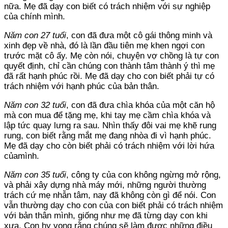
nữa. Mẹ đã dạy con biết có trách nhiệm với sự nghiệp
của chính mình.
Năm con 27 tuổi
, con đã đưa một cô gái thông minh và
xinh đẹp về nhà, đó là lần đầu tiên mẹ khen ngợi con
trước mặt cô ấy. Mẹ còn nói, chuyện vợ chồng là tự con
quyết định, chỉ cần chúng con thành tâm thành ý thì mẹ
đã rất hạnh phúc rồi. Mẹ đã dạy cho con biết phải tự có
trách nhiệm với hạnh phúc của bản thân.
Năm con 32 tuổi
, con đã đưa chìa khóa của một căn hộ
mà con mua để tặng mẹ, khi tay mẹ cầm chìa khóa và
lập tức quay lưng ra sau. Nhìn thấy đôi vai mẹ khẽ rung
rung, con biết rằng mắt mẹ đang nhòa đi vì hạnh phúc.
Mẹ đã dạy cho còn biết phải có trách nhiệm với lời hứa
củamình.
Năm con 35 tuổi
, công ty của con không ngừng mở rộng,
và phải xây dựng nhà máy mới, những người thường
trách cứ mẹ nhẫn tâm, nay đã không còn gì để nói. Con
vẫn thường dạy cho con của con biết phải có trách nhiệm
với bản thân mình, giống như mẹ đã từng dạy con khi
xưa. Con hy vọng rằng chúng sẽ làm được những điều