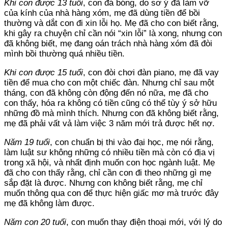
Khi con được 13 tuổi
, con đá bóng, do sơ ý đã làm vỡ
của kính của nhà hàng xóm, mẹ đã dùng tiền để bồi
thường và dắt con đi xin lỗi họ. Mẹ đã cho con biết rằng,
khi gây ra chuyện chỉ cần nói “xin lỗi” là xong, nhưng con
đã không biết, mẹ đang oán trách nhà hàng xóm đã đòi
mình bồi thường quá nhiều tiền.
Khi con được 15 tuổi
, con đòi chơi đàn piano, mẹ đã vay
tiền để mua cho con một chiếc đàn. Nhưng chỉ sau một
tháng, con đã không còn động đến nó nữa, mẹ đã cho
con thấy, hóa ra không có tiền cũng có thể tùy ý sở hữu
những đồ mà mình thích. Nhưng con đã không biết rằng,
mẹ đã phải vất vả làm việc 3 năm mới trả được hết nợ.
Năm 19 tuổi
, con chuẩn bị thi vào đại học, mẹ nói rằng,
làm luật sư không những có nhiều tiền mà còn có địa vị
trong xã hội, và nhất định muốn con học ngành luật. Mẹ
đã cho con thấy rằng, chỉ cần con đi theo những gì mẹ
sắp đặt là được. Nhưng con không biết rằng, mẹ chỉ
muốn thông qua con để thực hiện giấc mơ mà trước đây
mẹ đã không làm được.
Năm con 20 tuổi
, con muốn thay điện thoại mới, với lý do