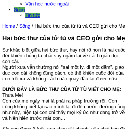
Văn học nước ngoài
Sống
Tin tức
Home
/
Sống
/
Hai bức thư của tử tù và CEO gửi cho Mẹ
Hai bức thư của tử tù và CEO gửi cho Mẹ
Sự khác biệt giữa hai bức thư, hay nói rõ hơn là hai cuộc
đời khiến chúng ta phải suy ngẫm lại về cách giáo dục
con cái.
Người xưa vẫn thường nói “sai một ly, đi một dặm”, giáo
dục con cái không đúng cách, có thể khiến cuộc đời của
con trôi xa và không cách nào quay đầu lại được nữa…
DƯỚI ĐÂY LÀ BỨC THƯ CỦA TỬ TÙ VIẾT CHO MẸ:
Thưa Mẹ!
Con của mẹ ngày mai là phải ra pháp trường rồi. Con
cũng không biết tại sao mình lại đi đến bước đường cùng
như này, hiện tại con chỉ thấy mọi ký ức như đang trở về
và hiển hiện trước mắt con…
Khi con được 3 tuổi
, con chạy rất nhanh, vấp phải hòn đá