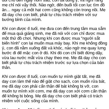
đói cho đến ngày hôm sau, con đã đồng ý, và nghĩ rằng
mẹ chỉ nói vậy thôi. Nào ngờ, đến buổi tối con lục tìm đồ
ăn… ngay cả một hạt cơm cũng không còn trong nồi. Mẹ
đã dạy cho con biết, phải tự chịu trách nhiệm với sự
bướng bỉnh của mình.
Khi con được 6 tuổi
, mẹ đưa con đến trung tâm mua sắm
để mua quà giáng sinh, mẹ đã nói với con chỉ được mua
một thứ đồ chơi. Nhưng khi con được mua “người sắt
biến hình” con lại muốn mua máy bay. Khi mẹ không đồng
ý, con đã nằm xuống đất và khóc, nào ngờ mẹ quay lưng
bước đi để mặc con ở đó. Khi đó con chỉ biết đứng dậy,
vừa lau nước mắt vừa chạy theo mẹ. Mẹ đã dạy cho con
biết phải tự chịu trách nhiệm trước sự lựa chọn của bản
thân.
Khi con được 8 tuổi,
con muốn tự mình giặt tất, mẹ đã
dạy con làm thế nào để giặt cho sạch, con muốn rửa bát,
mẹ đã dạy con phải cẩn thận để bát không bị vỡ, con
muốn tự mình xới cơm, mẹ đã dạy con xới cơm cẩn thận
để không bị bỏng. Mẹ đã dạy cho con biết phải có trách
nhiệm với cuộc sống của mình.