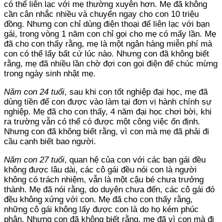
có thể liên lạc với mẹ thường xuyên hơn. Mẹ đã không
cần cân nhắc nhiều và chuyển ngay cho con 10 triệu
đồng. Nhưng con chỉ dùng điện thoại để liên lạc với bạn
gái, trong vòng 1 năm con chỉ gọi cho mẹ có mấy lần. Mẹ
đã cho con thấy rằng, mẹ là một ngân hàng miễn phí mà
con có thể lấy bất cứ lúc nào. Nhưng con đã không biết
rằng, mẹ đã nhiều lần chờ đợi con gọi điện để chúc mừng
trong ngày sinh nhật mẹ.
Năm con 24 tuổi
, sau khi con tốt nghiệp đại học, mẹ đã
dùng tiền để con được vào làm tại đơn vị hành chính sự
nghiệp. Mẹ đã cho con thấy, 4 năm đại học chơi bời, khi
ra trường vẫn có thể có được một công việc ổn định.
Nhưng con đã không biết rằng, vì con mà mẹ đã phải đi
cầu cạnh biết bao người.
Năm con 27 tuổi
, quan hệ của con với các bạn gái đều
không được lâu dài, các cô gái đều nói con là người
không có trách nhiệm, vẫn là một cậu bé chưa trưởng
thành. Mẹ đã nói rằng, do duyên chưa đến, các cô gái đó
đều không xứng với con. Mẹ đã cho con thấy rằng,
những cô gái không lấy được con là do họ kém phúc
phận. Nhưng con đã không biết rằng, mẹ đã vì con mà đi