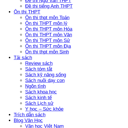
Đề thi Ngữ văn THPT
Đề thi tiếng Anh THPT
Ôn thi THPT
Ôn thi thpt môn Toán
Ôn thi THPT môn lý
Ôn thi THPT môn Hóa
Ôn thi THPT môn Văn
Ôn thi THPT môn Sử
Ôn thi THPT môn Địa
Ôn thi thpt môn Sinh
Tải sách
Review sách
Sách tóm tắt
Sách kỹ năng sống
Sách nuôi dạy con
Ngôn tình
Sách khoa học
Sách kinh tế
Sách Lịch sử
Y học – Sức khỏe
Trích dẫn sách
Blog Văn Học
Văn học Việt Nam