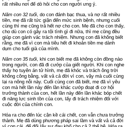
rất nhiều nơi để dò hỏi cho con người ưng ý.
Năm con 32 tuổi
, do con đánh bạc thua, và nợ rất nhiều
tiền, mẹ đã rất tức giận đến mức sinh bệnh, nhưng cuối
cùng thì mẹ cũng trả hết nợ cho con. Mẹ đã cho con thấy,
cho dù con có gây ra tội tình gì đi nữa, thì mẹ cũng đều
giúp con gánh vác trách nhiệm. Nhưng con đã không biết
rằng, mẹ đã vì con mà tiêu hết đi khoản tiền mẹ dành
dụm cho tuổi già của mình.
Năm con 35 tuổi
, khi con biết mẹ đã không còn đồng nào
trong người, con đã đi cướp của giết người. Khi con nghe
thấy họ tuyên án tử hình, mẹ đã khóc và trách ông trời
không công bằng, vất vả cả đời vì con, vậy mà cuối cùng
lại ra nông nỗi này. Cuối cùng con đã biết, mẹ đã vì yêu
con mà hết lần này đến lần khác cướp đoạt đi cơ hội
trưởng thành của con, hết lần này đến lần khác bóp chết
đi năng lực sinh tồn của con, lấy đi trách nhiệm đối với
cuộc đời của chính con.
Hóa ra cho đến lúc cận kề cái chết, con vẫn chưa trưởng
thành. Mẹ đã dùng phương pháp sai lầm và vất vả cả đời
vì con cái, để đổi lấy sự đau khổ cho cả 2 thế hệ. Hóa ra