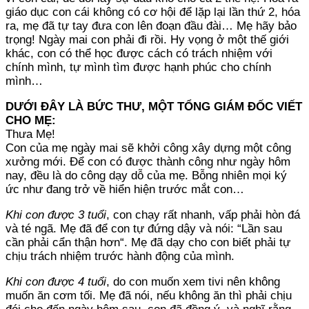
giáo dục con cái không có cơ hội để lặp lại lần thứ 2, hóa
ra, mẹ đã tự tay đưa con lên đoạn đầu đài… Mẹ hãy bảo
trọng! Ngày mai con phải đi rồi. Hy vọng ở một thế giới
khác, con có thể học được cách có trách nhiệm với
chính mình, tự mình tìm được hạnh phúc cho chính
mình…
DƯỚI ĐÂY LÀ BỨC THƯ, MỘT TỔNG GIÁM ĐỐC VIẾT
CHO MẸ:
Thưa Mẹ!
Con của mẹ ngày mai sẽ khởi công xây dựng một công
xưởng mới. Để con có được thành công như ngày hôm
nay, đều là do công dạy dỗ của mẹ. Bỗng nhiên mọi ký
ức như đang trở về hiển hiện trước mắt con…
Khi con được 3 tuổi
, con chạy rất nhanh, vấp phải hòn đá
và té ngã. Mẹ đã để con tự đứng dậy và nói: “Lần sau
cần phải cẩn thận hơn“. Mẹ đã dạy cho con biết phải tự
chịu trách nhiệm trước hành động của mình.
Khi con được 4 tuổi
, do con muốn xem tivi nên không
muốn ăn cơm tối. Mẹ đã nói, nếu không ăn thì phải chịu