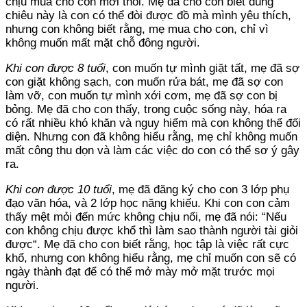
chịu mua cho con mới thôi. Mẹ đã cho con biết dùng
chiêu này là con có thể đòi được đồ mà mình yêu thích,
nhưng con không biết rằng, mẹ mua cho con, chỉ vì
không muốn mất mặt chỗ đông người.
Khi con được 8 tuổi
, con muốn tự mình giặt tất, mẹ đã sợ
con giặt không sạch, con muốn rửa bát, mẹ đã sợ con
làm vỡ, con muốn tự mình xới cơm, mẹ đã sợ con bị
bỏng. Mẹ đã cho con thấy, trong cuộc sống này, hóa ra
có rất nhiều khó khăn và nguy hiểm mà con không thể đối
diện. Nhưng con đã không hiểu rằng, mẹ chỉ không muốn
mất công thu dọn và làm các việc do con có thể sơ ý gây
ra.
Khi con được 10 tuổi
, mẹ đã đăng ký cho con 3 lớp phụ
đạo văn hóa, và 2 lớp học năng khiếu. Khi con con cảm
thấy mệt mỏi đến mức không chịu nổi, mẹ đã nói: “Nếu
con không chịu được khổ thì làm sao thành người tài giỏi
được“. Mẹ đã cho con biết rằng, học tập là việc rất cực
khổ, nhưng con không hiểu rằng, mẹ chỉ muốn con sẽ có
ngày thành đạt để có thể mở mày mở mặt trước mọi
người.