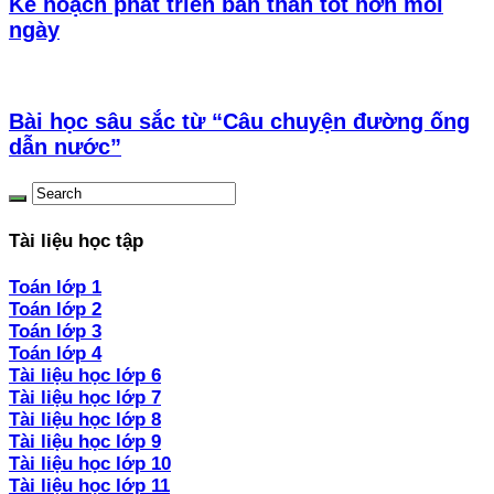
Kế hoạch phát triển bản thân tốt hơn mỗi
ngày
Bài học sâu sắc từ “Câu chuyện đường ống
dẫn nước”
Tài liệu học tập
Toán lớp 1
Toán lớp 2
Toán lớp 3
Toán lớp 4
Tài liệu học lớp 6
Tài liệu học lớp 7
Tài liệu học lớp 8
Tài liệu học lớp 9
Tài liệu học lớp 10
Tài liệu học lớp 11