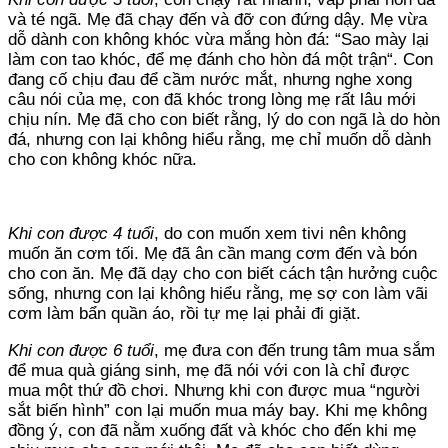
và té ngã. Mẹ đã chạy đến và đỡ con đứng dậy. Mẹ vừa
dỗ dành con không khóc vừa mắng hòn đá: “Sao mày lại
làm con tao khóc, để mẹ đánh cho hòn đá một trận“. Con
đang cố chịu đau để cầm nước mắt, nhưng nghe xong
câu nói của mẹ, con đã khóc trong lòng mẹ rất lâu mới
chịu nín. Mẹ đã cho con biết rằng, lý do con ngã là do hòn
đá, nhưng con lại không hiểu rằng, mẹ chỉ muốn dỗ dành
cho con không khóc nữa.
Khi con được 4 tuổi
, do con muốn xem tivi nên không
muốn ăn cơm tối. Mẹ đã ân cần mang cơm đến và bón
cho con ăn. Mẹ đã dạy cho con biết cách tận hưởng cuộc
sống, nhưng con lại không hiểu rằng, mẹ sợ con làm vãi
cơm làm bẩn quần áo, rồi tự mẹ lại phải đi giặt.
Khi con được 6 tuổi
, mẹ đưa con đến trung tâm mua sắm
để mua quà giáng sinh, mẹ đã nói với con là chỉ được
mua một thứ đồ chơi. Nhưng khi con được mua “người
sắt biến hình” con lại muốn mua máy bay. Khi mẹ không
đồng ý, con đã nằm xuống đất và khóc cho đến khi mẹ