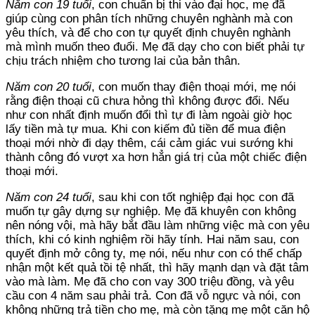
Năm con 19 tuổi
, con chuẩn bị thi vào đại học, mẹ đã
giúp cùng con phân tích những chuyên nghành mà con
yêu thích, và để cho con tự quyết định chuyên nghành
mà mình muốn theo đuổi. Mẹ đã dạy cho con biết phải tự
chịu trách nhiệm cho tương lai của bản thân.
Năm con 20 tuổi
, con muốn thay điện thoại mới, mẹ nói
rằng điện thoại cũ chưa hỏng thì không được đổi. Nếu
như con nhất định muốn đổi thì tự đi làm ngoài giờ học
lấy tiền mà tự mua. Khi con kiếm đủ tiền để mua điện
thoại mới nhờ đi dạy thêm, cái cảm giác vui sướng khi
thành công đó vượt xa hơn hẳn giá trị của một chiếc điện
thoại mới.
Năm con 24 tuổi
, sau khi con tốt nghiệp đại học con đã
muốn tự gây dựng sự nghiệp. Mẹ đã khuyên con không
nên nóng vội, mà hãy bắt đầu làm những việc mà con yêu
thích, khi có kinh nghiệm rồi hãy tính. Hai năm sau, con
quyết định mở công ty, mẹ nói, nếu như con có thể chấp
nhận một kết quả tồi tệ nhất, thì hãy mạnh dạn và đặt tâm
vào mà làm. Mẹ đã cho con vay 300 triệu đồng, và yêu
cầu con 4 năm sau phải trả. Con đã vỗ ngực và nói, con
không những trả tiền cho mẹ, mà còn tặng mẹ một căn hộ