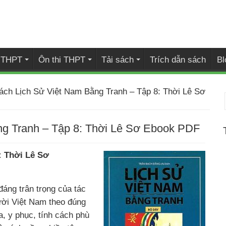
i THPT
Ôn thi THPT
Tải sách
Trích dẫn sách
Bl
sách Lịch Sử Việt Nam Bằng Tranh – Tập 8: Thời Lê Sơ
ng Tranh – Tập 8: Thời Lê Sơ Ebook PDF
: Thời Lê Sơ
áng trân trọng của tác
ời Việt Nam theo đúng
óa, y phục, tính cách phù