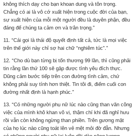
không thích dạy cho bạn khoan dung và tôn trọng.
Chẳng có ai là vô cớ xuất hiện trong cuộc đời của bạn,
sự xuất hiện của mỗi một người đều là duyên phận, đều
đáng để chúng ta cảm ơn và trân trọng.”
11. “Cái gọi là thái độ quyết định tất cả, tức là mọi việc
trên thế giới này chỉ sợ hai chữ “nghiêm túc”.”
12. “Cho dù bạn từng bị tổn thương 99 lần, thì cũng phải
tin rằng lần thứ 100 sẽ gặp được tình yêu đích thực.
Dũng cảm bước tiếp trên con đường tình cảm, chứ
không phải suy tính hơn thiệt. Tin tôi đi, điểm cuối con
đường nhất định là hạnh phúc.”
13. “Có những người phụ nữ lúc nào cũng than vãn công
việc của mình khô khan vô vị, thậm chí khi đã nghỉ hưu
rồi vẫn còn không ngừng than phiền. Trên gương mặt
của họ lúc nào cũng toát lên vẻ mệt mỏi đờ đẫn. Nhưng
có những người phụ nữ lại luôn dồi dào năng lượng,