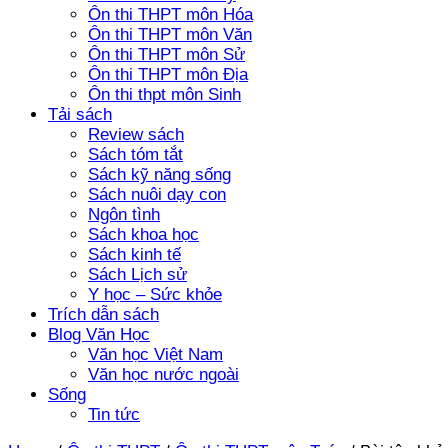
Ôn thi THPT môn Hóa
Ôn thi THPT môn Văn
Ôn thi THPT môn Sử
Ôn thi THPT môn Địa
Ôn thi thpt môn Sinh
Tải sách
Review sách
Sách tóm tắt
Sách kỹ năng sống
Sách nuôi dạy con
Ngôn tình
Sách khoa học
Sách kinh tế
Sách Lịch sử
Y học – Sức khỏe
Trích dẫn sách
Blog Văn Học
Văn học Việt Nam
Văn học nước ngoài
Sống
Tin tức